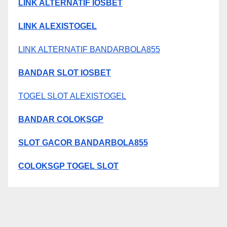
LINK ALTERNATIF IOSBET
LINK ALEXISTOGEL
LINK ALTERNATIF BANDARBOLA855
BANDAR SLOT IOSBET
TOGEL SLOT ALEXISTOGEL
BANDAR COLOKSGP
SLOT GACOR BANDARBOLA855
COLOKSGP TOGEL SLOT