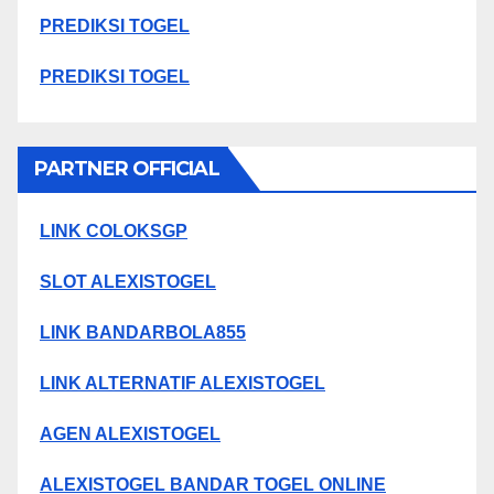
PREDIKSI TOGEL
PREDIKSI TOGEL
PARTNER OFFICIAL
LINK COLOKSGP
SLOT ALEXISTOGEL
LINK BANDARBOLA855
LINK ALTERNATIF ALEXISTOGEL
AGEN ALEXISTOGEL
ALEXISTOGEL BANDAR TOGEL ONLINE