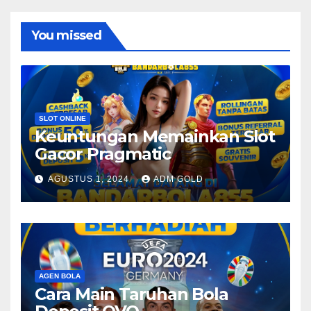
You missed
SLOT ONLINE
Keuntungan Memainkan Slot
Gacor Pragmatic
AGUSTUS 1, 2024
ADM GOLD
AGEN BOLA
Cara Main Taruhan Bola