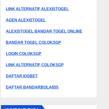
LINK ALTERNATIF ALEXISTOGEL
AGEN ALEXISTOGEL
ALEXISTOGEL BANDAR TOGEL ONLINE
BANDAR TOGEL COLOKSGP
LOGIN COLOKSGP
LINK ALTERNATIF COLOKSGP
DAFTAR IOSBET
DAFTAR BANDARBOLA855