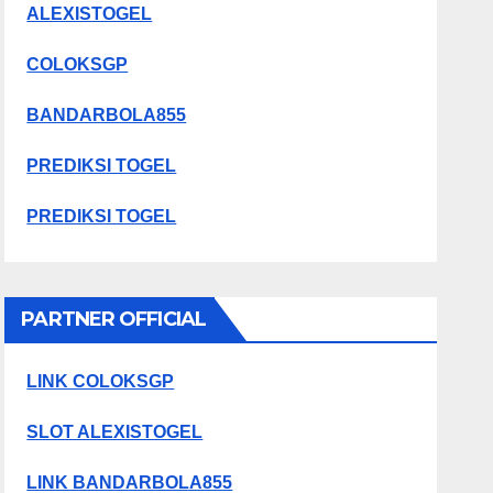
ALEXISTOGEL
COLOKSGP
BANDARBOLA855
PREDIKSI TOGEL
PREDIKSI TOGEL
PARTNER OFFICIAL
LINK COLOKSGP
SLOT ALEXISTOGEL
LINK BANDARBOLA855