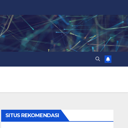
SITUS REKOMENDASI