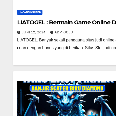
UNCATEGORIZED
LIATOGEL : Bermain Game On
JUNI 12, 2024
ADM GOLD
LIATOGEL. Banyak sekali pengguna situs judi online g
cuan dengan bonus yang di berikan. Situs Slot judi on