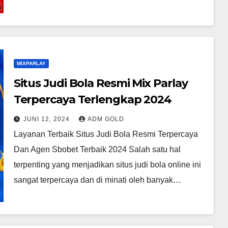
MIXPARLAY
Situs Judi Bola Resmi Mix Parlay
Terpercaya Terlengkap 2024
JUNI 12, 2024
ADM GOLD
Layanan Terbaik Situs Judi Bola Resmi Terpercaya
Dan Agen Sbobet Terbaik 2024 Salah satu hal
terpenting yang menjadikan situs judi bola online ini
sangat terpercaya dan di minati oleh banyak…