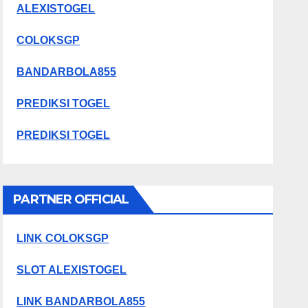
ALEXISTOGEL
COLOKSGP
BANDARBOLA855
PREDIKSI TOGEL
PREDIKSI TOGEL
PARTNER OFFICIAL
LINK COLOKSGP
SLOT ALEXISTOGEL
LINK BANDARBOLA855