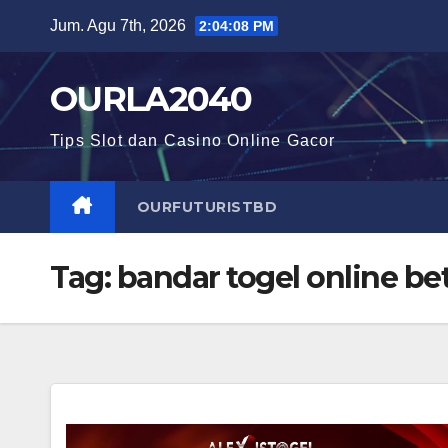
Skip
Jum. Agu 7th, 2026
2:04:09 PM
to
content
OURLA2040
Tips Slot dan Casino Online Gacor
OURFUTURISTBD
Tag:
bandar togel online be