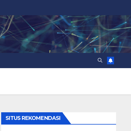
SITUS REKOMENDASI