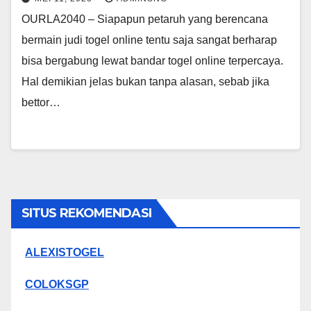
OURLA2040 – Siapapun petaruh yang berencana
bermain judi togel online tentu saja sangat berharap
bisa bergabung lewat bandar togel online terpercaya.
Hal demikian jelas bukan tanpa alasan, sebab jika
bettor…
SITUS REKOMENDASI
ALEXISTOGEL
COLOKSGP