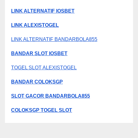
LINK ALTERNATIF IOSBET
LINK ALEXISTOGEL
LINK ALTERNATIF BANDARBOLA855
BANDAR SLOT IOSBET
TOGEL SLOT ALEXISTOGEL
BANDAR COLOKSGP
SLOT GACOR BANDARBOLA855
COLOKSGP TOGEL SLOT