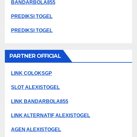
BANDARBOLA855
PREDIKSI TOGEL
PREDIKSI TOGEL
PARTNER OFFICIAL
LINK COLOKSGP
SLOT ALEXISTOGEL
LINK BANDARBOLA855
LINK ALTERNATIF ALEXISTOGEL
AGEN ALEXISTOGEL