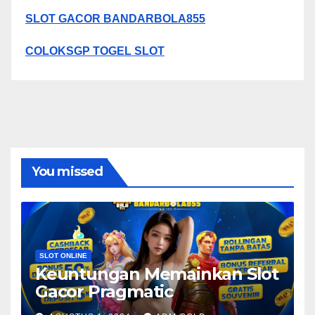
SLOT GACOR BANDARBOLA855
COLOKSGP TOGEL SLOT
You missed
SLOT ONLINE
Keuntungan Memainkan Slot
Gacor Pragmatic