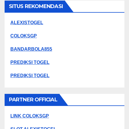
SITUS REKOMENDASI
ALEXISTOGEL
COLOKSGP
BANDARBOLA855
PREDIKSI TOGEL
PREDIKSI TOGEL
PARTNER OFFICIAL
LINK COLOKSGP