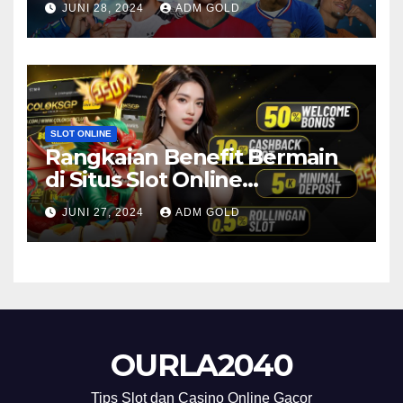
JUNI 28, 2024
ADM GOLD
SLOT ONLINE
Rangkaian Benefit Bermain
di Situs Slot Online
Terpercaya
JUNI 27, 2024
ADM GOLD
OURLA2040
Tips Slot dan Casino Online Gacor