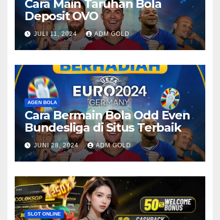
Cara Main Taruhan Bola
Deposit OVO
JULI 11, 2024
ADM GOLD
AGEN BOLA
Cara Bermain Bola Odd Even
Bundesliga di Situs Terbaik
JUNI 28, 2024
ADM GOLD
SLOT ONLINE