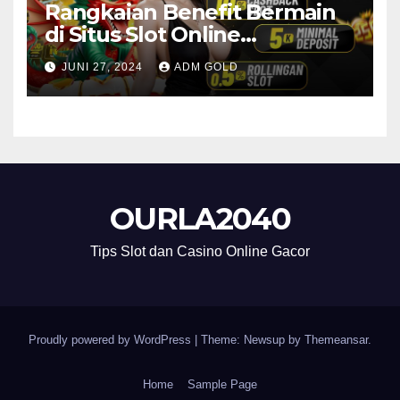
Rangkaian Benefit Bermain
di Situs Slot Online
Terpercaya
JUNI 27, 2024
ADM GOLD
OURLA2040
Tips Slot dan Casino Online Gacor
Proudly powered by WordPress
|
Theme: Newsup by
Themeansar
.
Home
Sample Page