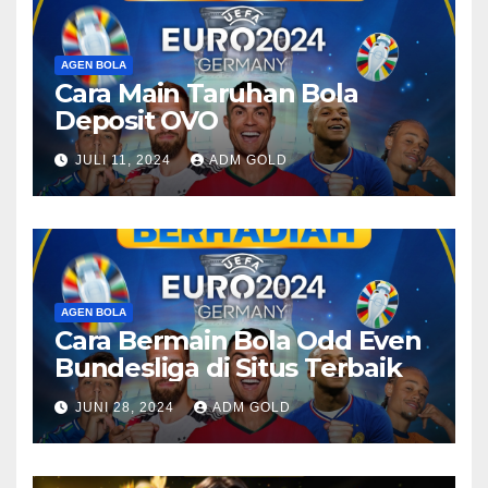
AGEN BOLA
Cara Main Taruhan Bola
Deposit OVO
JULI 11, 2024
ADM GOLD
AGEN BOLA
Cara Bermain Bola Odd Even
Bundesliga di Situs Terbaik
JUNI 28, 2024
ADM GOLD