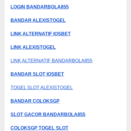
LOGIN BANDARBOLA855
BANDAR ALEXISTOGEL
LINK ALTERNATIF IOSBET
LINK ALEXISTOGEL
LINK ALTERNATIF BANDARBOLA855
BANDAR SLOT IOSBET
TOGEL SLOT ALEXISTOGEL
BANDAR COLOKSGP
SLOT GACOR BANDARBOLA855
COLOKSGP TOGEL SLOT