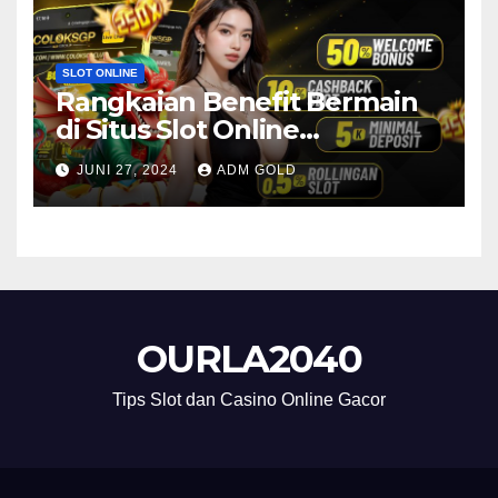
SLOT ONLINE
Rangkaian Benefit Bermain
di Situs Slot Online
Terpercaya
JUNI 27, 2024
ADM GOLD
OURLA2040
Tips Slot dan Casino Online Gacor