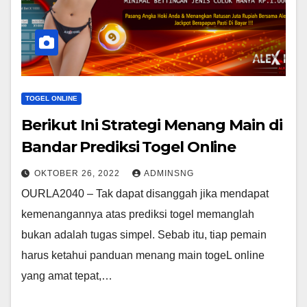
TOGEL ONLINE
Berikut Ini Strategi Menang Main di
Bandar Prediksi Togel Online
OKTOBER 26, 2022
ADMINSNG
OURLA2040 – Tak dapat disanggah jika mendapat
kemenangannya atas prediksi togel memanglah
bukan adalah tugas simpel. Sebab itu, tiap pemain
harus ketahui panduan menang main togeL online
yang amat tepat,…