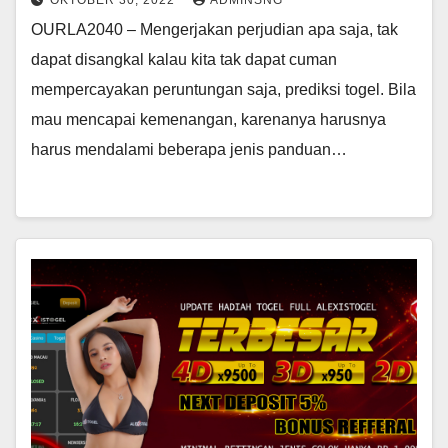
OKTOBER 30, 2022
ADMINSNG
OURLA2040 – Mengerjakan perjudian apa saja, tak
dapat disangkal kalau kita tak dapat cuman
mempercayakan peruntungan saja, prediksi togel. Bila
mau mencapai kemenangan, karenanya harusnya
harus mendalami beberapa jenis panduan…