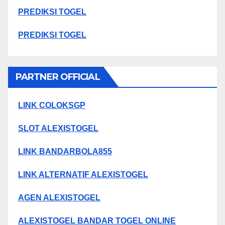
PREDIKSI TOGEL
PREDIKSI TOGEL
PARTNER OFFICIAL
LINK COLOKSGP
SLOT ALEXISTOGEL
LINK BANDARBOLA855
LINK ALTERNATIF ALEXISTOGEL
AGEN ALEXISTOGEL
ALEXISTOGEL BANDAR TOGEL ONLINE