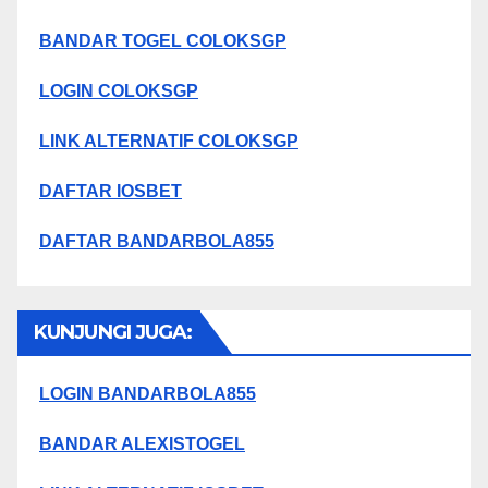
BANDAR TOGEL COLOKSGP
LOGIN COLOKSGP
LINK ALTERNATIF COLOKSGP
DAFTAR IOSBET
DAFTAR BANDARBOLA855
KUNJUNGI JUGA:
LOGIN BANDARBOLA855
BANDAR ALEXISTOGEL