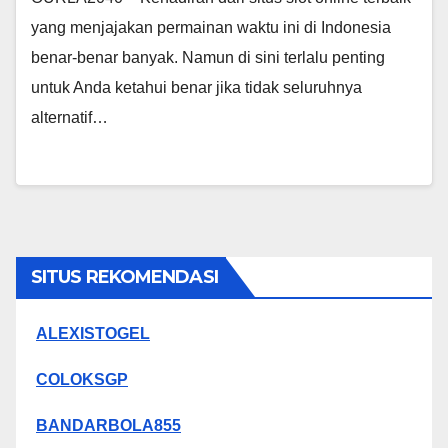
yang menjajakan permainan waktu ini di Indonesia
benar-benar banyak. Namun di sini terlalu penting
untuk Anda ketahui benar jika tidak seluruhnya
alternatif…
SITUS REKOMENDASI
ALEXISTOGEL
COLOKSGP
BANDARBOLA855