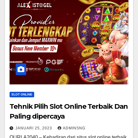
SLOT ONLINE
Tehnik Pilih Slot Online Terbaik Dan
Paling dipercaya
JANUARI 25, 2023
ADMINSNG
OURLA2040 – Kehadiran dari situs slot online terbaik