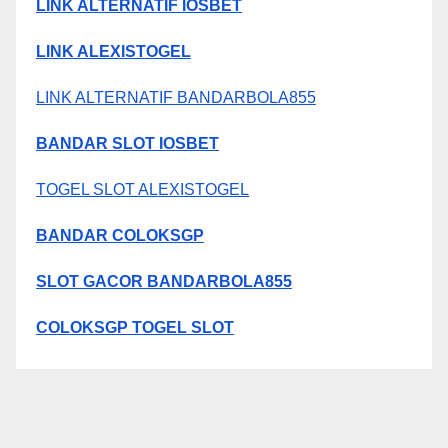
LINK ALTERNATIF IOSBET
LINK ALEXISTOGEL
LINK ALTERNATIF BANDARBOLA855
BANDAR SLOT IOSBET
TOGEL SLOT ALEXISTOGEL
BANDAR COLOKSGP
SLOT GACOR BANDARBOLA855
COLOKSGP TOGEL SLOT