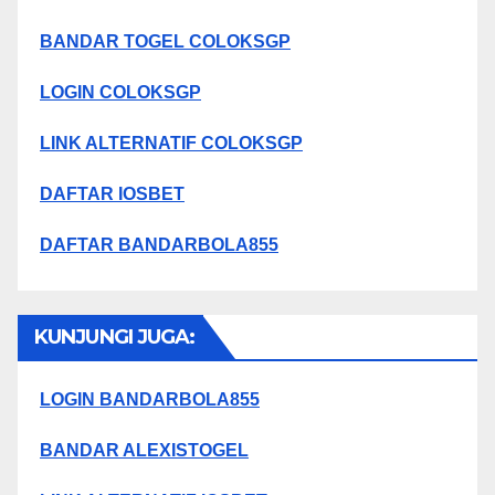
BANDAR TOGEL COLOKSGP
LOGIN COLOKSGP
LINK ALTERNATIF COLOKSGP
DAFTAR IOSBET
DAFTAR BANDARBOLA855
KUNJUNGI JUGA:
LOGIN BANDARBOLA855
BANDAR ALEXISTOGEL