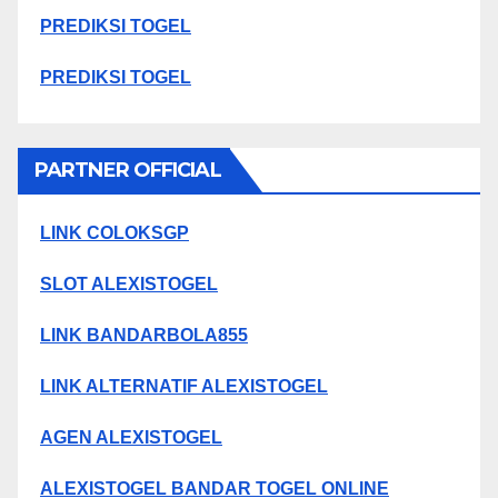
PREDIKSI TOGEL
PREDIKSI TOGEL
PARTNER OFFICIAL
LINK COLOKSGP
SLOT ALEXISTOGEL
LINK BANDARBOLA855
LINK ALTERNATIF ALEXISTOGEL
AGEN ALEXISTOGEL
ALEXISTOGEL BANDAR TOGEL ONLINE