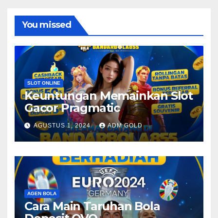
You missed
SLOT ONLINE
Keuntungan Memainkan Slot
Gacor Pragmatic
AGUSTUS 1, 2024
ADM GOLD
AGEN BOLA
Cara Main Taruhan Bola