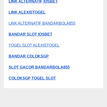
LINK ALTERNATIF IOSBET
LINK ALEXISTOGEL
LINK ALTERNATIF BANDARBOLA855
BANDAR SLOT IOSBET
TOGEL SLOT ALEXISTOGEL
BANDAR COLOKSGP
SLOT GACOR BANDARBOLA855
COLOKSGP TOGEL SLOT