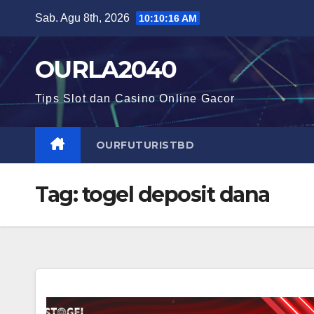
Skip
Sab. Agu 8th, 2026
10:10:16 AM
to
content
OURLA2040
Tips Slot dan Casino Online Gacor
OURFUTURISTBD
Tag:
togel deposit dana