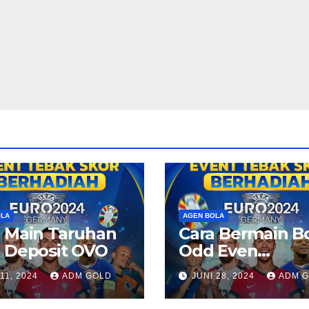
OLA
AGEN BOLA
 Main Taruhan
Cara Bermain B
 Deposit OVO
Odd Even
Bundesliga di Si
 11, 2024
ADM GOLD
JUNI 28, 2024
ADM 
Terbaik