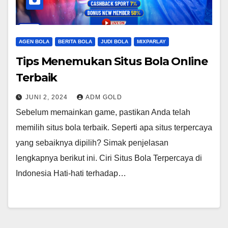
AGEN BOLA
BERITA BOLA
JUDI BOLA
MIXPARLAY
Tips Menemukan Situs Bola Online
Terbaik
JUNI 2, 2024
ADM GOLD
Sebelum memainkan game, pastikan Anda telah
memilih situs bola terbaik. Seperti apa situs terpercaya
yang sebaiknya dipilih? Simak penjelasan
lengkapnya berikut ini. Ciri Situs Bola Terpercaya di
Indonesia Hati-hati terhadap…