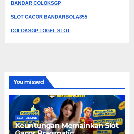
BANDAR COLOKSGP
SLOT GACOR BANDARBOLA855
COLOKSGP TOGEL SLOT
You missed
SLOT ONLINE
Keuntungan Memainkan Slot
Gacor Pragmatic