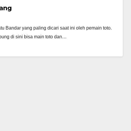
nang
Bandar yang paling dicari saat ini oleh pemain toto.
ng di sini bisa main toto dan…