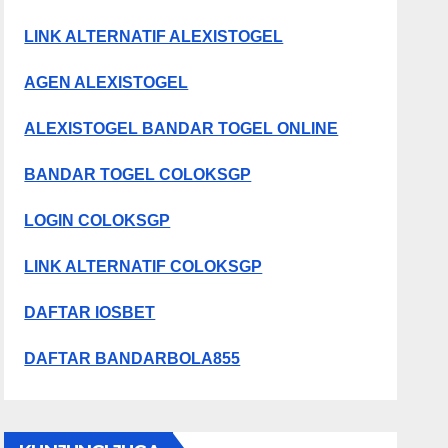
LINK ALTERNATIF ALEXISTOGEL
AGEN ALEXISTOGEL
ALEXISTOGEL BANDAR TOGEL ONLINE
BANDAR TOGEL COLOKSGP
LOGIN COLOKSGP
LINK ALTERNATIF COLOKSGP
DAFTAR IOSBET
DAFTAR BANDARBOLA855