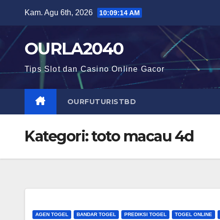
Skip
Kam. Agu 6th, 2026
10:09:15 AM
to
content
OURLA2040
Tips Slot dan Casino Online Gacor
OURFUTURISTBD
Kategori:
toto macau 4d
AGEN TOGEL
BANDAR TOGEL
PREDIKSI TOGEL
TOGEL ONLINE