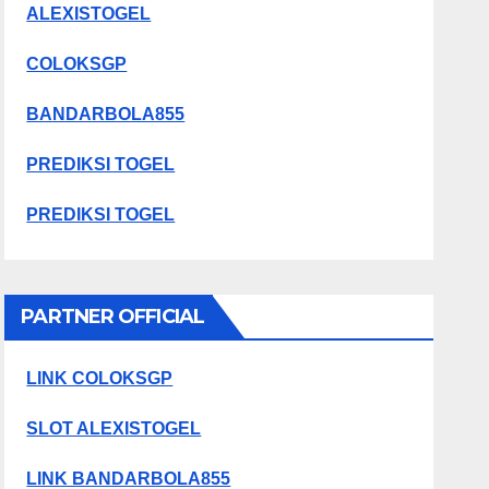
ALEXISTOGEL
COLOKSGP
BANDARBOLA855
PREDIKSI TOGEL
PREDIKSI TOGEL
PARTNER OFFICIAL
LINK COLOKSGP
SLOT ALEXISTOGEL
LINK BANDARBOLA855