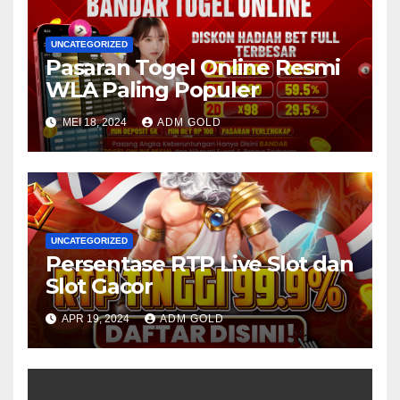
UNCATEGORIZED
Pasaran Togel Online Resmi
WLA Paling Populer
MEI 18, 2024
ADM GOLD
UNCATEGORIZED
Persentase RTP Live Slot dan
Slot Gacor
APR 19, 2024
ADM GOLD