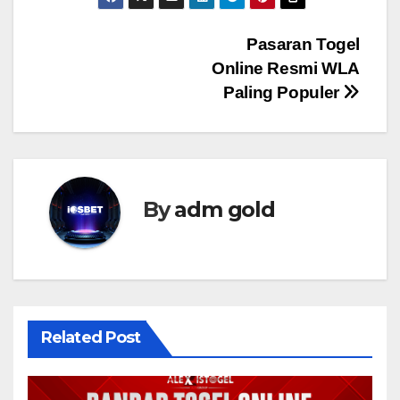
Navigasi
Pasaran Togel
Online Resmi WLA
pos
Paling Populer
By
adm gold
Related Post