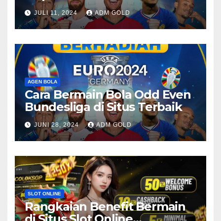
JULI 11, 2024
ADM GOLD
AGEN BOLA
Cara Bermain Bola Odd Even
Bundesliga di Situs Terbaik
JUNI 28, 2024
ADM GOLD
SLOT ONLINE
Rangkaian Benefit Bermain
di Situs Slot Online