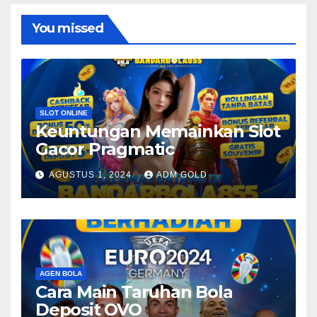
You missed
SLOT ONLINE
Keuntungan Memainkan Slot
Gacor Pragmatic
AGUSTUS 1, 2024
ADM GOLD
AGEN BOLA
Cara Main Taruhan Bola
Deposit OVO