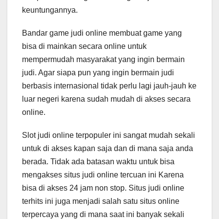
keuntungannya.
Bandar game judi online membuat game yang
bisa di mainkan secara online untuk
mempermudah masyarakat yang ingin bermain
judi. Agar siapa pun yang ingin bermain judi
berbasis internasional tidak perlu lagi jauh-jauh ke
luar negeri karena sudah mudah di akses secara
online.
Slot judi online terpopuler ini sangat mudah sekali
untuk di akses kapan saja dan di mana saja anda
berada. Tidak ada batasan waktu untuk bisa
mengakses situs judi online tercuan ini Karena
bisa di akses 24 jam non stop. Situs judi online
terhits ini juga menjadi salah satu situs online
terpercaya yang di mana saat ini banyak sekali