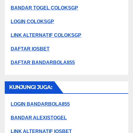
BANDAR TOGEL COLOKSGP
LOGIN COLOKSGP
LINK ALTERNATIF COLOKSGP
DAFTAR IOSBET
DAFTAR BANDARBOLA855
KUNJUNGI JUGA:
LOGIN BANDARBOLA855
BANDAR ALEXISTOGEL
LINK ALTERNATIF IOSBET