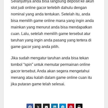
Selanjutnya anda bisa langsung deposit ke akun
slot judi online gacor terlebih dahulu dengan
nominal yang anda tentukan. Setelah itu, anda
bisa memilih game online mana yang ingin anda
mainkan yang menurut anda bisa mendapatkan
cuan. Lalu, setelah memilih game tersebut atur
taruhan yang ingin anda pasang yang tertera di
game gacor yang anda pilih.
Jika sudah mengatur taruhan anda bisa tekan
tombol “spin” untuk memutar permainan online
gacor tersebut. Anda akan segera mengetahui
menang atau kalah dalam game online cuan itu
jika putaran game telah selesai.