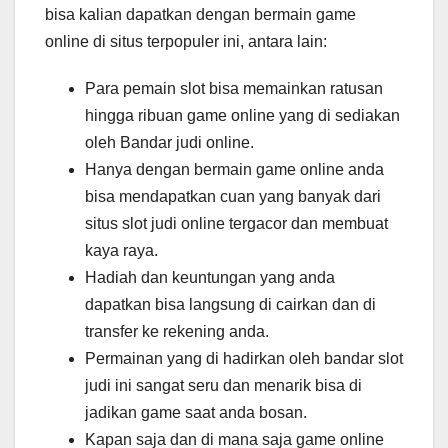
bisa kalian dapatkan dengan bermain game
online di situs terpopuler ini, antara lain:
Para pemain slot bisa memainkan ratusan
hingga ribuan game online yang di sediakan
oleh Bandar judi online.
Hanya dengan bermain game online anda
bisa mendapatkan cuan yang banyak dari
situs slot judi online tergacor dan membuat
kaya raya.
Hadiah dan keuntungan yang anda
dapatkan bisa langsung di cairkan dan di
transfer ke rekening anda.
Permainan yang di hadirkan oleh bandar slot
judi ini sangat seru dan menarik bisa di
jadikan game saat anda bosan.
Kapan saja dan di mana saja game online