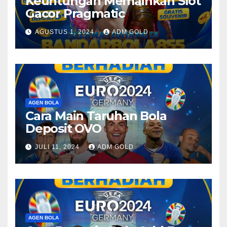
Keuntungan Memainkan Slot
Gacor Pragmatic
AGUSTUS 1, 2024
ADM GOLD
AGEN BOLA
Cara Main Taruhan Bola
Deposit OVO
JULI 11, 2024
ADM GOLD
AGEN BOLA