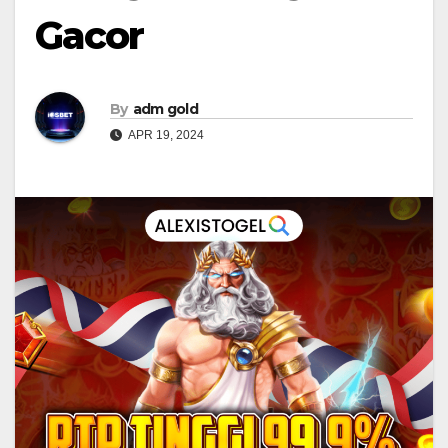
Gacor
By
adm gold
APR 19, 2024