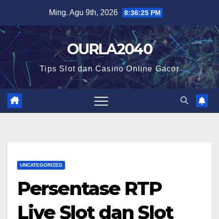
Skip
Ming. Agu 9th, 2026
8:36:26 PM
to
content
OURLA2040
Tips Slot dan Casino Online Gacor
UNCATEGORIZED
Persentase RTP
Live Slot dan Slot