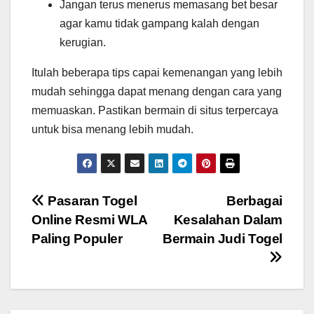
Jangan terus menerus memasang bet besar
agar kamu tidak gampang kalah dengan
kerugian.
Itulah beberapa tips capai kemenangan yang lebih
mudah sehingga dapat menang dengan cara yang
memuaskan. Pastikan bermain di situs terpercaya
untuk bisa menang lebih mudah.
Navigasi
Pasaran Togel
Berbagai
Online Resmi WLA
Kesalahan Dalam
pos
Paling Populer
Bermain Judi Togel