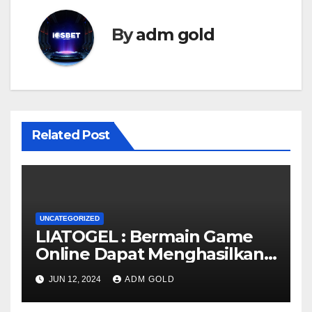
By
adm gold
Related Post
UNCATEGORIZED
LIATOGEL : Bermain Game
Online Dapat Menghasilkan
Uang.
JUN 12, 2024
ADM GOLD