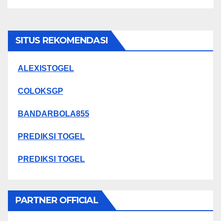
SITUS REKOMENDASI
ALEXISTOGEL
COLOKSGP
BANDARBOLA855
PREDIKSI TOGEL
PREDIKSI TOGEL
PARTNER OFFICIAL