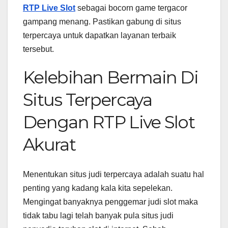
RTP Live Slot
sebagai bocorn game tergacor
gampang menang. Pastikan gabung di situs
terpercaya untuk dapatkan layanan terbaik
tersebut.
Kelebihan Bermain Di
Situs Terpercaya
Dengan RTP Live Slot
Akurat
Menentukan situs judi terpercaya adalah suatu hal
penting yang kadang kala kita sepelekan.
Mengingat banyaknya penggemar judi slot maka
tidak tabu lagi telah banyak pula situs judi