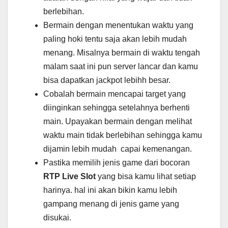
berlebihan.
Bermain dengan menentukan waktu yang
paling hoki tentu saja akan lebih mudah
menang. Misalnya bermain di waktu tengah
malam saat ini pun server lancar dan kamu
bisa dapatkan jackpot lebihh besar.
Cobalah bermain mencapai target yang
diinginkan sehingga setelahnya berhenti
main. Upayakan bermain dengan melihat
waktu main tidak berlebihan sehingga kamu
dijamin lebih mudah capai kemenangan.
Pastika memilih jenis game dari bocoran
RTP Live Slot
yang bisa kamu lihat setiap
harinya. hal ini akan bikin kamu lebih
gampang menang di jenis game yang
disukai.