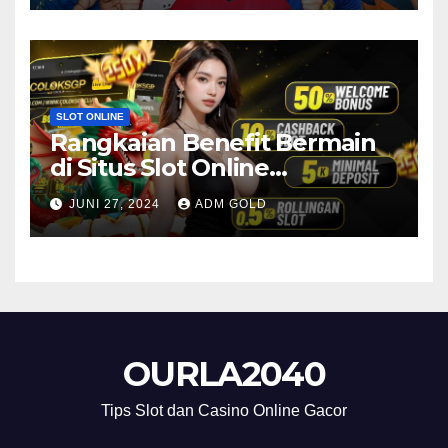
SLOT ONLINE
Rangkaian Benefit Bermain
di Situs Slot Online
Terpercaya
JUNI 27, 2024
ADM GOLD
OURLA2040
Tips Slot dan Casino Online Gacor