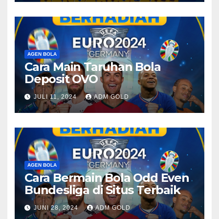
AGEN BOLA
Cara Main Taruhan Bola
Deposit OVO
JULI 11, 2024
ADM GOLD
AGEN BOLA
Cara Bermain Bola Odd Even
Bundesliga di Situs Terbaik
JUNI 28, 2024
ADM GOLD