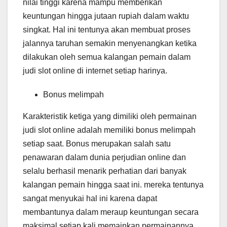
nilai tinggi karena mampu memberikan
keuntungan hingga jutaan rupiah dalam waktu
singkat. Hal ini tentunya akan membuat proses
jalannya taruhan semakin menyenangkan ketika
dilakukan oleh semua kalangan pemain dalam
judi slot online di internet setiap harinya.
Bonus melimpah
Karakteristik ketiga yang dimiliki oleh permainan
judi slot online adalah memiliki bonus melimpah
setiap saat. Bonus merupakan salah satu
penawaran dalam dunia perjudian online dan
selalu berhasil menarik perhatian dari banyak
kalangan pemain hingga saat ini. mereka tentunya
sangat menyukai hal ini karena dapat
membantunya dalam meraup keuntungan secara
maksimal setiap kali memainkan permainannya.