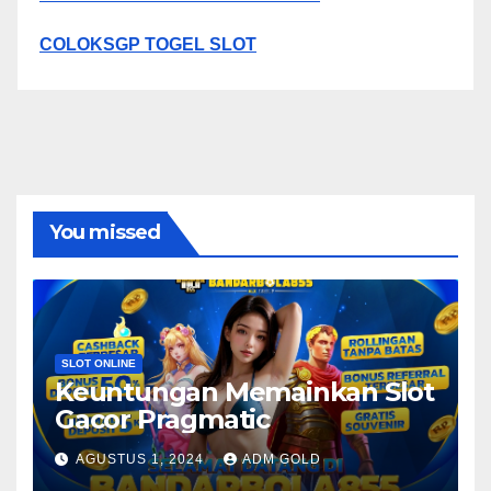
COLOKSGP TOGEL SLOT
You missed
SLOT ONLINE
Keuntungan Memainkan Slot
Gacor Pragmatic
AGUSTUS 1, 2024
ADM GOLD