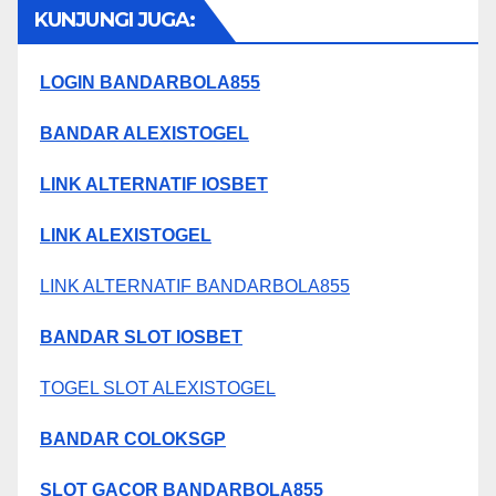
KUNJUNGI JUGA:
LOGIN BANDARBOLA855
BANDAR ALEXISTOGEL
LINK ALTERNATIF IOSBET
LINK ALEXISTOGEL
LINK ALTERNATIF BANDARBOLA855
BANDAR SLOT IOSBET
TOGEL SLOT ALEXISTOGEL
BANDAR COLOKSGP
SLOT GACOR BANDARBOLA855