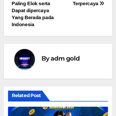
pos
Paling Elok serta
Terpercaya
Dapat dipercaya
Yang Berada pada
Indonesia
By
adm gold
Related Post