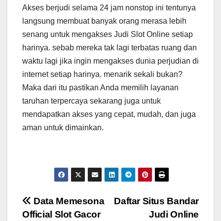
Akses berjudi selama 24 jam nonstop ini tentunya
langsung membuat banyak orang merasa lebih
senang untuk mengakses Judi Slot Online setiap
harinya. sebab mereka tak lagi terbatas ruang dan
waktu lagi jika ingin mengakses dunia perjudian di
internet setiap harinya. menarik sekali bukan?
Maka dari itu pastikan Anda memilih layanan
taruhan terpercaya sekarang juga untuk
mendapatkan akses yang cepat, mudah, dan juga
aman untuk dimainkan.
Navigasi
Data Memesona
Daftar Situs Bandar
Official Slot Gacor
Judi Online