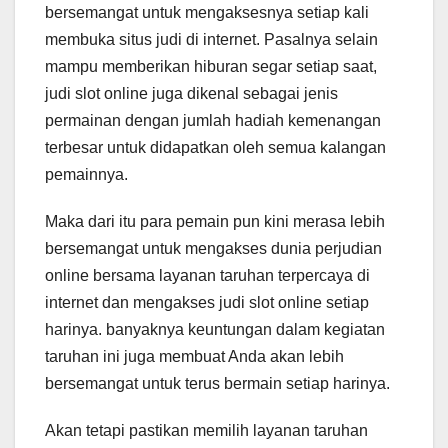
bersemangat untuk mengaksesnya setiap kali
membuka situs judi di internet. Pasalnya selain
mampu memberikan hiburan segar setiap saat,
judi slot online juga dikenal sebagai jenis
permainan dengan jumlah hadiah kemenangan
terbesar untuk didapatkan oleh semua kalangan
pemainnya.
Maka dari itu para pemain pun kini merasa lebih
bersemangat untuk mengakses dunia perjudian
online bersama layanan taruhan terpercaya di
internet dan mengakses judi slot online setiap
harinya. banyaknya keuntungan dalam kegiatan
taruhan ini juga membuat Anda akan lebih
bersemangat untuk terus bermain setiap harinya.
Akan tetapi pastikan memilih layanan taruhan