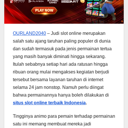
OURLAND2040
– Judi slot online merupakan
salah satu ajang taruhan paling populer di dunia
dan sudah termasuk pada jenis permainan tertua
yang masih banyak diminati hingga sekarang.
Itulah sebabnya setiap hari ada ratusan hingga
ribuan orang mulai mengakses kegiatan berjudi
tersebut bersama layanan taruhan di internet
selama 24 jam nonstop. Namuh perlu diingat
bahwa permainannya hanya boleh dilakukan di
situs slot online terbaik Indonesia
.
Tingginya animo para pemain terhadap permainan
satu ini memang membuat mereka jadi