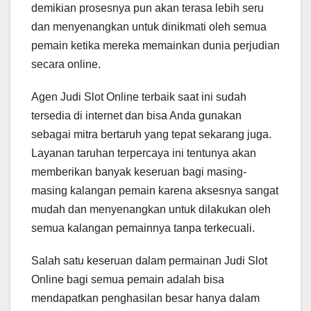
demikian prosesnya pun akan terasa lebih seru
dan menyenangkan untuk dinikmati oleh semua
pemain ketika mereka memainkan dunia perjudian
secara online.
Agen Judi Slot Online terbaik saat ini sudah
tersedia di internet dan bisa Anda gunakan
sebagai mitra bertaruh yang tepat sekarang juga.
Layanan taruhan terpercaya ini tentunya akan
memberikan banyak keseruan bagi masing-
masing kalangan pemain karena aksesnya sangat
mudah dan menyenangkan untuk dilakukan oleh
semua kalangan pemainnya tanpa terkecuali.
Salah satu keseruan dalam permainan Judi Slot
Online bagi semua pemain adalah bisa
mendapatkan penghasilan besar hanya dalam