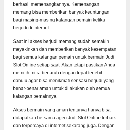
berhasil memenangkannya. Kemenangan
memang bisa memberikan banyak keuntungan
bagi masing-masing kalangan pemain ketika
berjudi di internet.
Saat ini akses berjudi memang sudah semakin
meyakinkan dan memberikan banyak kesempatan
bagi semua kalangan pemain untuk bermain Judi
Slot Online setiap saat. Akan tetapi pastikan Anda
memilih mitra bertaruh dengan tepat terlebih
dahulu agar bisa menikmati sensasi berjudi yang
benar-benar aman untuk dilakukan oleh semua
kalangan pemainnya.
Akses bermain yang aman tentunya hanya bisa
didapatkan bersama agen Judi Slot Online terbaik
dan terpercaya di internet sekarang juga. Dengan