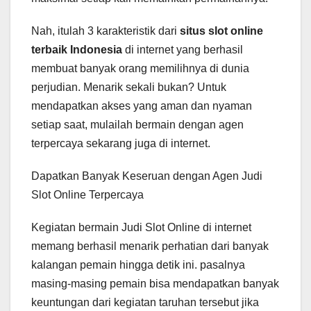
Nah, itulah 3 karakteristik dari
situs s
lot online
terbaik Indonesia
di internet yang berhasil
membuat banyak orang memilihnya di dunia
perjudian. Menarik sekali bukan? Untuk
mendapatkan akses yang aman dan nyaman
setiap saat, mulailah bermain dengan agen
terpercaya sekarang juga di internet.
Dapatkan Banyak Keseruan dengan Agen Judi
Slot Online Terpercaya
Kegiatan bermain Judi Slot Online di internet
memang berhasil menarik perhatian dari banyak
kalangan pemain hingga detik ini. pasalnya
masing-masing pemain bisa mendapatkan banyak
keuntungan dari kegiatan taruhan tersebut jika