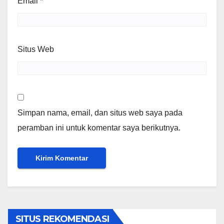
Email
*
Situs Web
Simpan nama, email, dan situs web saya pada
peramban ini untuk komentar saya berikutnya.
SITUS REKOMENDASI