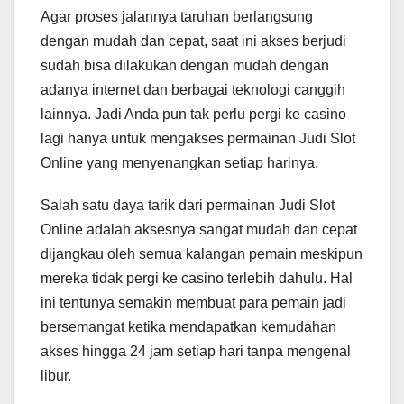
Agar proses jalannya taruhan berlangsung
dengan mudah dan cepat, saat ini akses berjudi
sudah bisa dilakukan dengan mudah dengan
adanya internet dan berbagai teknologi canggih
lainnya. Jadi Anda pun tak perlu pergi ke casino
lagi hanya untuk mengakses permainan Judi Slot
Online yang menyenangkan setiap harinya.
Salah satu daya tarik dari permainan Judi Slot
Online adalah aksesnya sangat mudah dan cepat
dijangkau oleh semua kalangan pemain meskipun
mereka tidak pergi ke casino terlebih dahulu. Hal
ini tentunya semakin membuat para pemain jadi
bersemangat ketika mendapatkan kemudahan
akses hingga 24 jam setiap hari tanpa mengenal
libur.