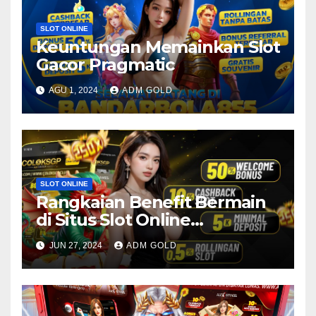
SLOT ONLINE
Keuntungan Memainkan Slot
Gacor Pragmatic
AGU 1, 2024
ADM GOLD
SLOT ONLINE
Rangkaian Benefit Bermain
di Situs Slot Online
Terpercaya
JUN 27, 2024
ADM GOLD