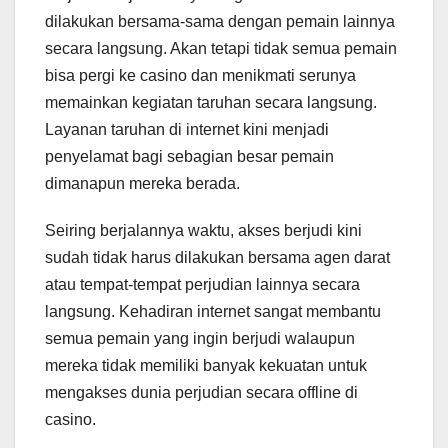
dilakukan bersama-sama dengan pemain lainnya
secara langsung. Akan tetapi tidak semua pemain
bisa pergi ke casino dan menikmati serunya
memainkan kegiatan taruhan secara langsung.
Layanan taruhan di internet kini menjadi
penyelamat bagi sebagian besar pemain
dimanapun mereka berada.
Seiring berjalannya waktu, akses berjudi kini
sudah tidak harus dilakukan bersama agen darat
atau tempat-tempat perjudian lainnya secara
langsung. Kehadiran internet sangat membantu
semua pemain yang ingin berjudi walaupun
mereka tidak memiliki banyak kekuatan untuk
mengakses dunia perjudian secara offline di
casino.