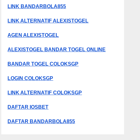
LINK BANDARBOLA855
LINK ALTERNATIF ALEXISTOGEL
AGEN ALEXISTOGEL
ALEXISTOGEL BANDAR TOGEL ONLINE
BANDAR TOGEL COLOKSGP
LOGIN COLOKSGP
LINK ALTERNATIF COLOKSGP
DAFTAR IOSBET
DAFTAR BANDARBOLA855