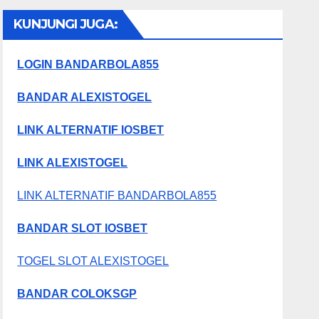
KUNJUNGI JUGA:
LOGIN BANDARBOLA855
BANDAR ALEXISTOGEL
LINK ALTERNATIF IOSBET
LINK ALEXISTOGEL
LINK ALTERNATIF BANDARBOLA855
BANDAR SLOT IOSBET
TOGEL SLOT ALEXISTOGEL
BANDAR COLOKSGP