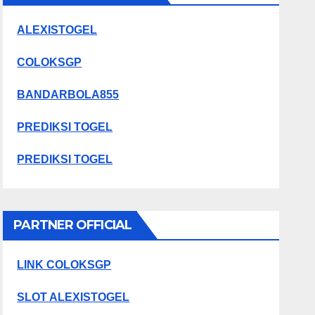
ALEXISTOGEL
COLOKSGP
BANDARBOLA855
PREDIKSI TOGEL
PREDIKSI TOGEL
PARTNER OFFICIAL
LINK COLOKSGP
SLOT ALEXISTOGEL