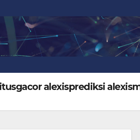
 situsgacor alexisprediksi alex