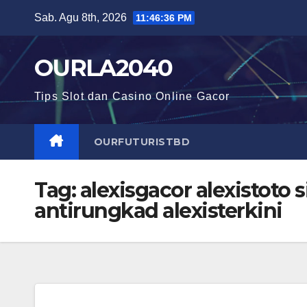
Skip
Sab. Agu 8th, 2026
11:46:37 PM
to
content
OURLA2040
Tips Slot dan Casino Online Gacor
OURFUTURISTBD
Tag:
alexisgacor alexistoto
antirungkad alexisterkini