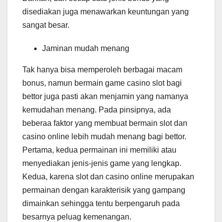
disediakan juga menawarkan keuntungan yang
sangat besar.
Jaminan mudah menang
Tak hanya bisa memperoleh berbagai macam
bonus, namun bermain game casino slot bagi
bettor juga pasti akan menjamin yang namanya
kemudahan menang. Pada pinsipnya, ada
beberaa faktor yang membuat bermain slot dan
casino online lebih mudah menang bagi bettor.
Pertama, kedua permainan ini memiliki atau
menyediakan jenis-jenis game yang lengkap.
Kedua, karena slot dan casino online merupakan
permainan dengan karakterisik yang gampang
dimainkan sehingga tentu berpengaruh pada
besarnya peluag kemenangan.