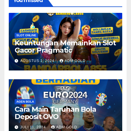
You missed
SLOT ONLINE
Keuntungan Memainkan Slot
Gacor Pragmatic
AGUSTUS 1, 2024
ADM GOLD
AGEN BOLA
Cara Main Taruhan Bola
Deposit OVO
JULI 11, 2024
ADM GOLD