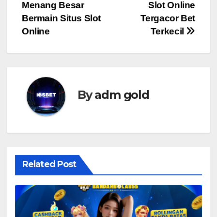
Menang Besar
Slot Online
pos
Bermain Situs Slot
Tergacor Bet
Online
Terkecil
By
adm gold
Related Post