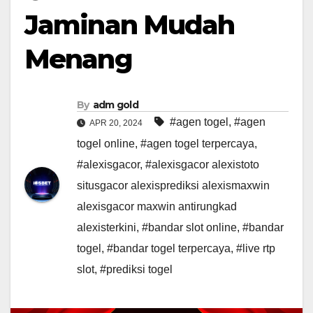
Jaminan Mudah
Menang
By
adm gold
#agen togel
,
#agen
APR 20, 2024
togel online
,
#agen togel terpercaya
,
#alexisgacor
,
#alexisgacor alexistoto
situsgacor alexisprediksi alexismaxwin
alexisgacor maxwin antirungkad
alexisterkini
,
#bandar slot online
,
#bandar
togel
,
#bandar togel terpercaya
,
#live rtp
slot
,
#prediksi togel