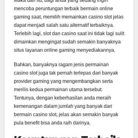
Maka dari itu, bagi anda yang sedang ingin
mencoba peruntungan terbaik bermain online
gaming saat, memilih memainkan casino slot jelas
dapat menjadi salah satu alternatif terbaiknya.
Terlebih lagi, slot dan casino saat ini tidak lagi sulit
dimainkan mengingat sudah semakin banyaknya
situs layanan online gaming menyediakannya.
Bahkan, banyaknya ragam jenis permainan
casino slot juga tak pernah terlepas dari banyak
provider gaming yang mengembangkan serta
merilis kedua permainan utama tersebut.
Tentunya, dengan keberhasilan anda meraih
kemenangan dalam jumlah yang banyak dari
bermain casino slot, jelas akan semakin banyak
pula benefit bisa anda raih darinya.