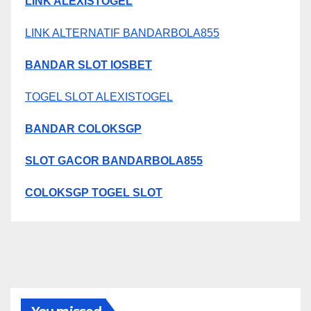
LINK ALEXISTOGEL
LINK ALTERNATIF BANDARBOLA855
BANDAR SLOT IOSBET
TOGEL SLOT ALEXISTOGEL
BANDAR COLOKSGP
SLOT GACOR BANDARBOLA855
COLOKSGP TOGEL SLOT