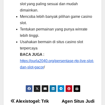
slot yang paling sesuai dan mudah
dimainkan.
Mencoba lebih banyak pilihan game casino
slot.
Tentukan permainan yang punya winrate
lebih tinggi.
Usahakan bermain di situs casino slot
terpercaya
BACA JUGA :
https://ourla2040.org/persentase-rtp-live-slot-
dan-slot-gacor
/
Navigasi
Alexistogel: Trik
Agen Situs Judi