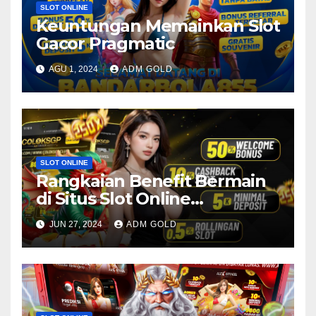
SLOT ONLINE
Keuntungan Memainkan Slot
Gacor Pragmatic
AGU 1, 2024
ADM GOLD
SLOT ONLINE
Rangkaian Benefit Bermain
di Situs Slot Online
Terpercaya
JUN 27, 2024
ADM GOLD