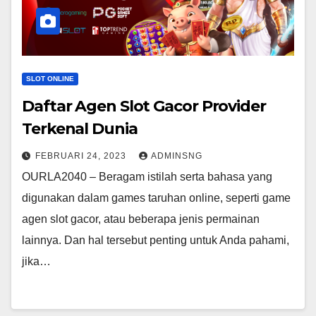
SLOT ONLINE
Daftar Agen Slot Gacor Provider
Terkenal Dunia
FEBRUARI 24, 2023
ADMINSNG
OURLA2040 – Beragam istilah serta bahasa yang
digunakan dalam games taruhan online, seperti game
agen slot gacor, atau beberapa jenis permainan
lainnya. Dan hal tersebut penting untuk Anda pahami,
jika…