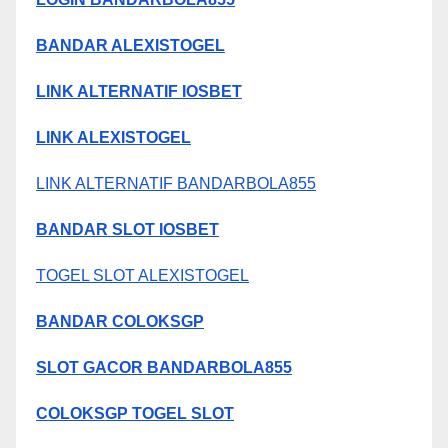
BANDAR ALEXISTOGEL
LINK ALTERNATIF IOSBET
LINK ALEXISTOGEL
LINK ALTERNATIF BANDARBOLA855
BANDAR SLOT IOSBET
TOGEL SLOT ALEXISTOGEL
BANDAR COLOKSGP
SLOT GACOR BANDARBOLA855
COLOKSGP TOGEL SLOT