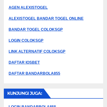
AGEN ALEXISTOGEL
ALEXISTOGEL BANDAR TOGEL ONLINE
BANDAR TOGEL COLOKSGP
LOGIN COLOKSGP
LINK ALTERNATIF COLOKSGP
DAFTAR IOSBET
DAFTAR BANDARBOLA855
KUNJUNGI JUGA:
LOGIN BANDARBOLA855