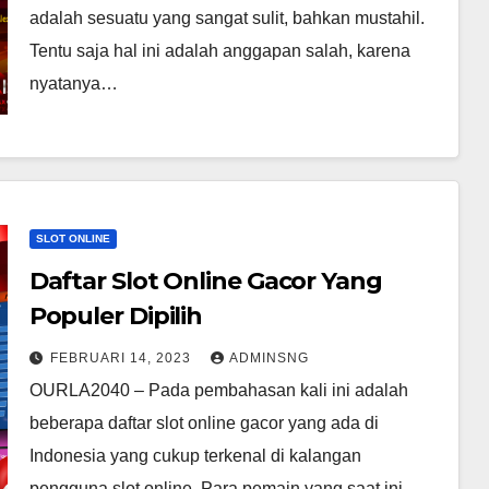
adalah sesuatu yang sangat sulit, bahkan mustahil.
Tentu saja hal ini adalah anggapan salah, karena
nyatanya…
SLOT ONLINE
Daftar Slot Online Gacor Yang
Populer Dipilih
FEBRUARI 14, 2023
ADMINSNG
OURLA2040 – Pada pembahasan kali ini adalah
beberapa daftar slot online gacor yang ada di
Indonesia yang cukup terkenal di kalangan
pengguna slot online. Para pemain yang saat ini