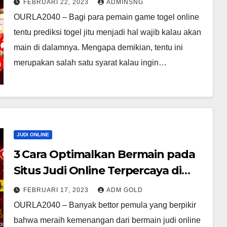
FEBRUARI 22, 2023
ADMINSNG
OURLA2040 – Bagi para pemain game togel online
tentu prediksi togel jitu menjadi hal wajib kalau akan
main di dalamnya. Mengapa demikian, tentu ini
merupakan salah satu syarat kalau ingin…
JUDI ONLINE
3 Cara Optimalkan Bermain pada
Situs Judi Online Terpercaya di
Indonesia
FEBRUARI 17, 2023
ADM GOLD
OURLA2040 – Banyak bettor pemula yang berpikir
bahwa meraih kemenangan dari bermain judi online