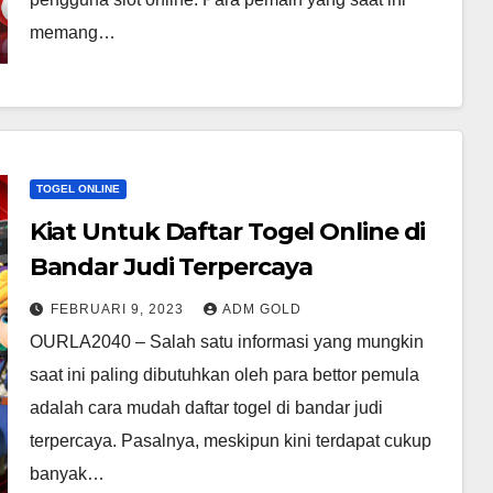
memang…
TOGEL ONLINE
Kiat Untuk Daftar Togel Online di
Bandar Judi Terpercaya
FEBRUARI 9, 2023
ADM GOLD
OURLA2040 – Salah satu informasi yang mungkin
saat ini paling dibutuhkan oleh para bettor pemula
adalah cara mudah daftar togel di bandar judi
terpercaya. Pasalnya, meskipun kini terdapat cukup
banyak…