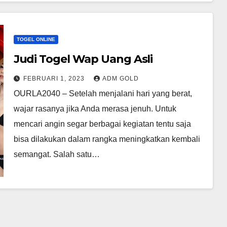
TOGEL ONLINE
Judi Togel Wap Uang Asli
FEBRUARI 1, 2023
ADM GOLD
OURLA2040 – Setelah menjalani hari yang berat,
wajar rasanya jika Anda merasa jenuh. Untuk
mencari angin segar berbagai kegiatan tentu saja
bisa dilakukan dalam rangka meningkatkan kembali
semangat. Salah satu…