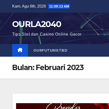
Skip
Kam. Agu 6th, 2026
11:09:14 AM
to
content
OURLA2040
Tips Slot dan Casino Online Gacor
OURFUTURISTBD
Bulan:
Februari 2023