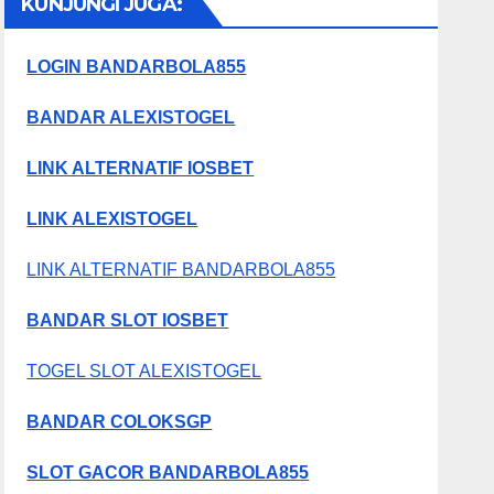
KUNJUNGI JUGA:
LOGIN BANDARBOLA855
BANDAR ALEXISTOGEL
LINK ALTERNATIF IOSBET
LINK ALEXISTOGEL
LINK ALTERNATIF BANDARBOLA855
BANDAR SLOT IOSBET
TOGEL SLOT ALEXISTOGEL
BANDAR COLOKSGP
SLOT GACOR BANDARBOLA855