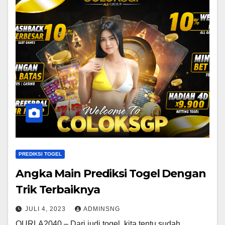
PREDIKSI TOGEL
Angka Main Prediksi Togel Dengan
Trik Terbaiknya
JULI 4, 2023
ADMINSNG
OURLA2040 – Dari judi togel, kita tentu sudah