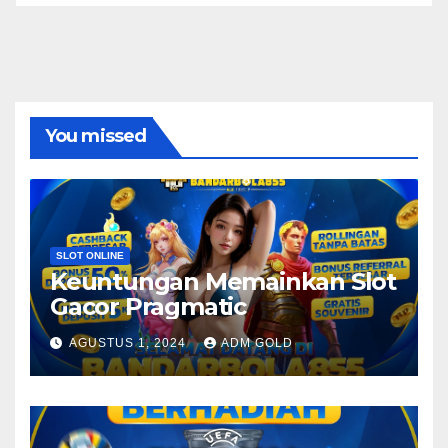
You missed
SLOT ONLINE
Keuntungan Memainkan Slot
Gacor Pragmatic
AGUSTUS 1, 2024
ADM GOLD