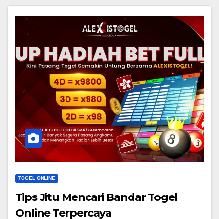
TOGEL ONLINE
Tips Jitu Mencari Bandar Togel
Online Terpercaya