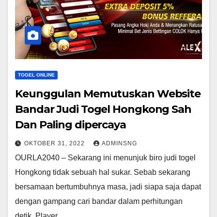
TOGEL ONLINE
Keunggulan Memutuskan Website
Bandar Judi Togel Hongkong Sah
Dan Paling dipercaya
OKTOBER 31, 2022
ADMINSNG
OURLA2040 – Sekarang ini menunjuk biro judi togel
Hongkong tidak sebuah hal sukar. Sebab sekarang
bersamaan bertumbuhnya masa, jadi siapa saja dapat
dengan gampang cari bandar dalam perhitungan
detik. Player…