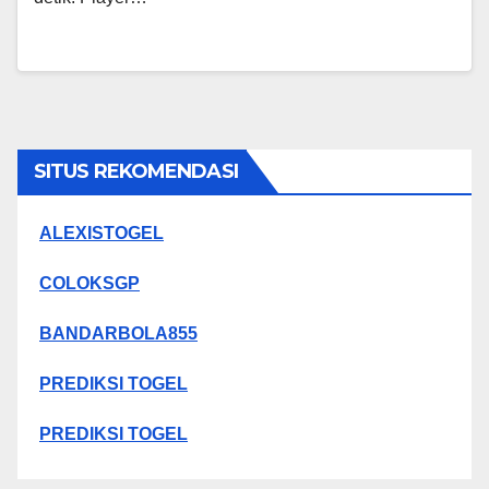
SITUS REKOMENDASI
ALEXISTOGEL
COLOKSGP
BANDARBOLA855
PREDIKSI TOGEL
PREDIKSI TOGEL