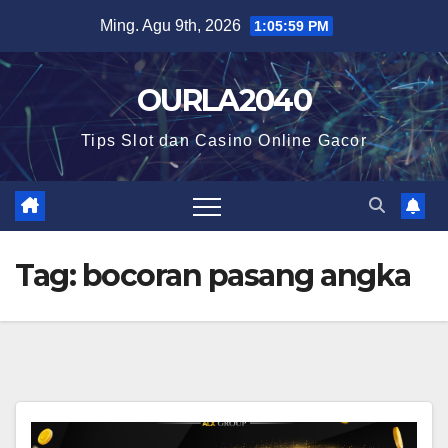
Skip
Ming. Agu 9th, 2026
1:06:00 PM
to
content
OURLA2040
Tips Slot dan Casino Online Gacor
Tag:
bocoran pasang angka