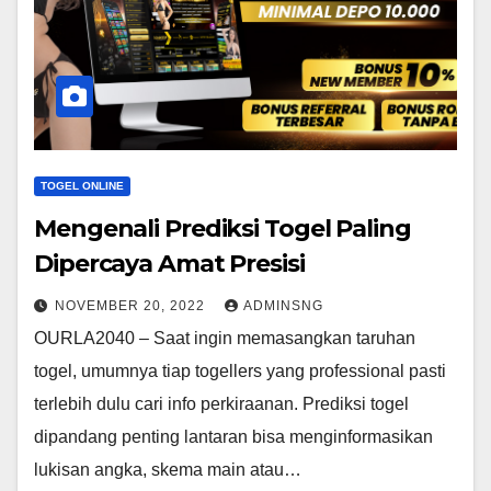
TOGEL ONLINE
Mengenali Prediksi Togel Paling
Dipercaya Amat Presisi
NOVEMBER 20, 2022
ADMINSNG
OURLA2040 – Saat ingin memasangkan taruhan
togel, umumnya tiap togellers yang professional pasti
terlebih dulu cari info perkiraanan. Prediksi togel
dipandang penting lantaran bisa menginformasikan
lukisan angka, skema main atau…