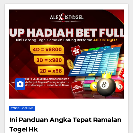
TOGEL ONLINE
Ini Panduan Angka Tepat Ramalan
Togel Hk