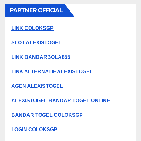
PARTNER OFFICIAL
LINK COLOKSGP
SLOT ALEXISTOGEL
LINK BANDARBOLA855
LINK ALTERNATIF ALEXISTOGEL
AGEN ALEXISTOGEL
ALEXISTOGEL BANDAR TOGEL ONLINE
BANDAR TOGEL COLOKSGP
LOGIN COLOKSGP