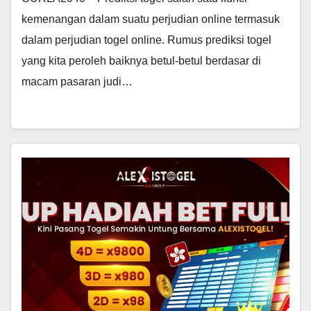
kemenangan dalam suatu perjudian online termasuk
dalam perjudian togel online. Rumus prediksi togel
yang kita peroleh baiknya betul-betul berdasar di
macam pasaran judi…