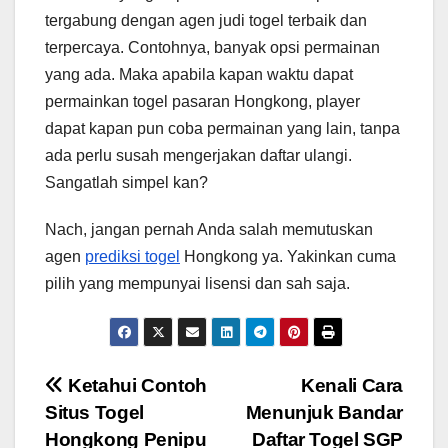
tergabung dengan agen judi togel terbaik dan
terpercaya. Contohnya, banyak opsi permainan
yang ada. Maka apabila kapan waktu dapat
permainkan togel pasaran Hongkong, player
dapat kapan pun coba permainan yang lain, tanpa
ada perlu susah mengerjakan daftar ulangi.
Sangatlah simpel kan?
Nach, jangan pernah Anda salah memutuskan
agen
prediksi togel
Hongkong ya. Yakinkan cuma
pilih yang mempunyai lisensi dan sah saja.
Navigasi
Ketahui Contoh
Kenali Cara
Situs Togel
Menunjuk Bandar
pos
Hongkong Penipu
Daftar Togel SGP