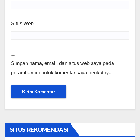
Situs Web
Simpan nama, email, dan situs web saya pada
peramban ini untuk komentar saya berikutnya.
SITUS REKOMENDASI