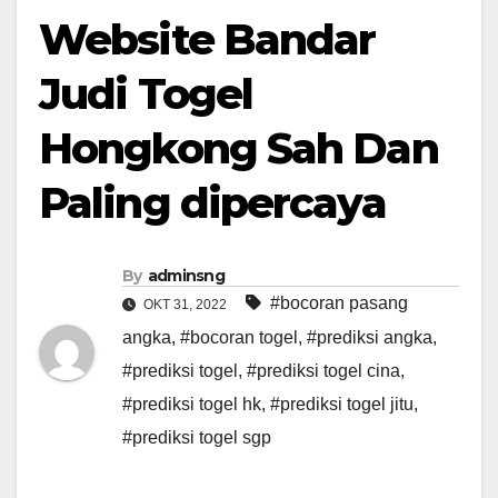
Website Bandar
Judi Togel
Hongkong Sah Dan
Paling dipercaya
By
adminsng
#bocoran pasang
OKT 31, 2022
angka
,
#bocoran togel
,
#prediksi angka
,
#prediksi togel
,
#prediksi togel cina
,
#prediksi togel hk
,
#prediksi togel jitu
,
#prediksi togel sgp