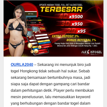
OURLA2040
– Sekarang ini menunjuk biro judi
togel Hongkong tidak sebuah hal sukar. Sebab
sekarang bersamaan bertumbuhnya masa, jadi
siapa saja dapat dengan gampang cari bandar
dalam perhitungan detik. Player perlu membukan
mesin penelusuran, lalu memasukkan keyword
yang berhubungan dengan bandar togel dalam