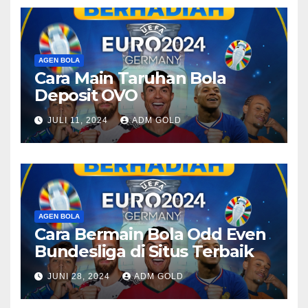
AGEN BOLA
Cara Main Taruhan Bola
Deposit OVO
JULI 11, 2024
ADM GOLD
AGEN BOLA
Cara Bermain Bola Odd Even
Bundesliga di Situs Terbaik
JUNI 28, 2024
ADM GOLD