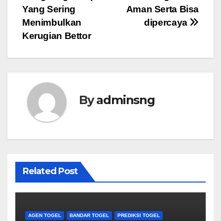
Yang Sering
Aman Serta Bisa
Menimbulkan
dipercaya
Kerugian Bettor
By
adminsng
Related Post
AGEN TOGEL
BANDAR TOGEL
PREDIKSI TOGEL