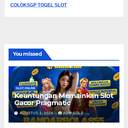
COLOKSGP TOGEL SLOT
You missed
SLOT ONLINE
Keuntungan Memainkan Slot
Gacor Pragmatic
AGUSTUS 1, 2024
ADM GOLD