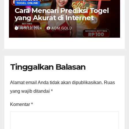
TOGEL ONLINE
Cara Mencari Prediksi Togel
yang Akurat di Internet
APR 12, 2024
ADM GOLD
Tinggalkan Balasan
Alamat email Anda tidak akan dipublikasikan.
Ruas
yang wajib ditandai
*
Komentar
*