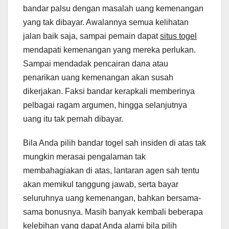
bandar palsu dengan masalah uang kemenangan
yang tak dibayar. Awalannya semua kelihatan
jalan baik saja, sampai pemain dapat
situs togel
mendapati kemenangan yang mereka perlukan.
Sampai mendadak pencairan dana atau
penarikan uang kemenangan akan susah
dikerjakan. Faksi bandar kerapkali memberinya
pelbagai ragam argumen, hingga selanjutnya
uang itu tak pernah dibayar.
Bila Anda pilih bandar togel sah insiden di atas tak
mungkin merasai pengalaman tak
membahagiakan di atas, lantaran agen sah tentu
akan memikul tanggung jawab, serta bayar
seluruhnya uang kemenangan, bahkan bersama-
sama bonusnya. Masih banyak kembali beberapa
kelebihan yang dapat Anda alami bila pilih