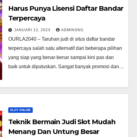
Harus Punya Lisensi Daftar Bandar
Terpercaya
JANUARI 12, 2023
ADMINSNG
OURLA2040 – Taruhan judi di situs daftar bandar
terpercaya salah satu alternatif dari beberapa pilihan
yang siap yang benar-benar sampai kini pas dan
baik untuk diputuskan. Sangat banyak promosi dan…
SLOT ONLINE
Teknik Bermain Judi Slot Mudah
Menang Dan Untung Besar