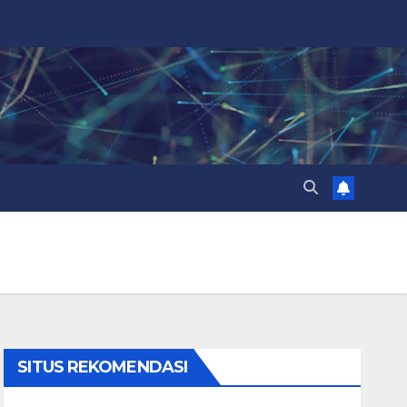
SITUS REKOMENDASI