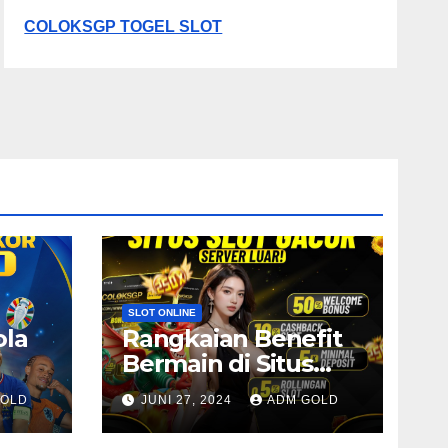
COLOKSGP TOGEL SLOT
SLOT ONLINE
ola
Rangkaian Benefit
Bermain di Situs
tus
Slot Online
GOLD
JUNI 27, 2024
ADM GOLD
Terpercaya