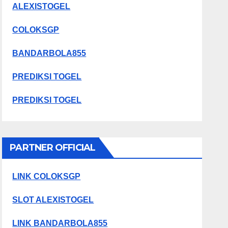
ALEXISTOGEL
COLOKSGP
BANDARBOLA855
PREDIKSI TOGEL
PREDIKSI TOGEL
PARTNER OFFICIAL
LINK COLOKSGP
SLOT ALEXISTOGEL
LINK BANDARBOLA855