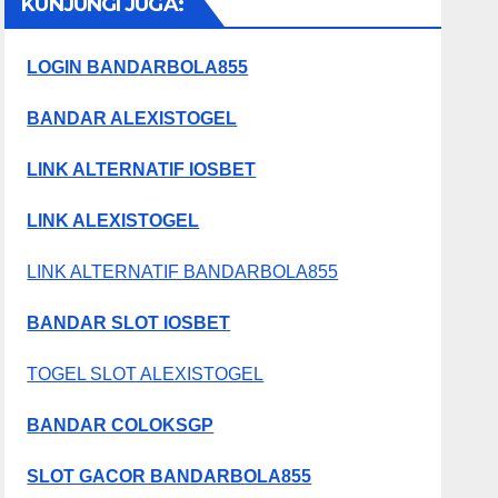
KUNJUNGI JUGA:
LOGIN BANDARBOLA855
BANDAR ALEXISTOGEL
LINK ALTERNATIF IOSBET
LINK ALEXISTOGEL
LINK ALTERNATIF BANDARBOLA855
BANDAR SLOT IOSBET
TOGEL SLOT ALEXISTOGEL
BANDAR COLOKSGP
SLOT GACOR BANDARBOLA855