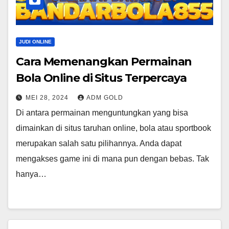
JUDI ONLINE
Cara Memenangkan Permainan
Bola Online di Situs Terpercaya
MEI 28, 2024
ADM GOLD
Di antara permainan menguntungkan yang bisa
dimainkan di situs taruhan online, bola atau sportbook
merupakan salah satu pilihannya. Anda dapat
mengakses game ini di mana pun dengan bebas. Tak
hanya…