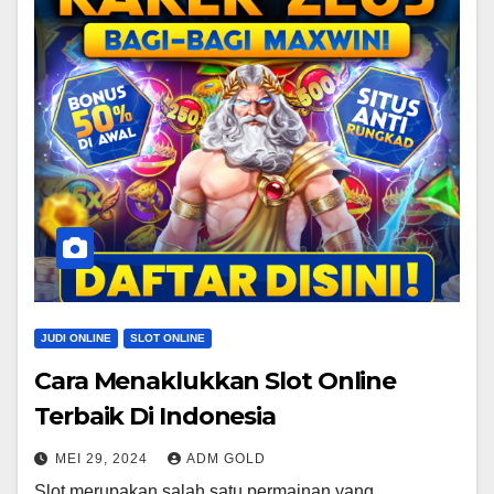
JUDI ONLINE
SLOT ONLINE
Cara Menaklukkan Slot Online
Terbaik Di Indonesia
MEI 29, 2024
ADM GOLD
Slot merupakan salah satu permainan yang