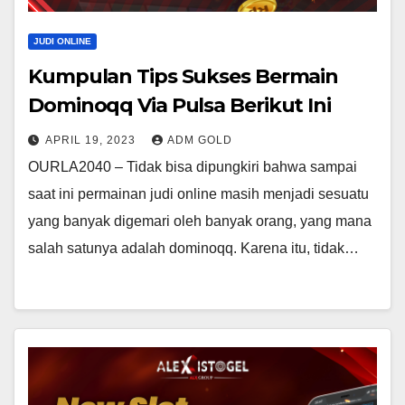
JUDI ONLINE
Kumpulan Tips Sukses Bermain
Dominoqq Via Pulsa Berikut Ini
APRIL 19, 2023
ADM GOLD
OURLA2040 – Tidak bisa dipungkiri bahwa sampai
saat ini permainan judi online masih menjadi sesuatu
yang banyak digemari oleh banyak orang, yang mana
salah satunya adalah dominoqq. Karena itu, tidak…