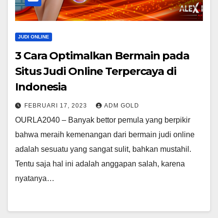
JUDI ONLINE
3 Cara Optimalkan Bermain pada
Situs Judi Online Terpercaya di
Indonesia
FEBRUARI 17, 2023
ADM GOLD
OURLA2040 – Banyak bettor pemula yang berpikir
bahwa meraih kemenangan dari bermain judi online
adalah sesuatu yang sangat sulit, bahkan mustahil.
Tentu saja hal ini adalah anggapan salah, karena
nyatanya…