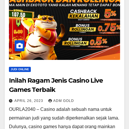
JUDI ONLINE
Inilah Ragam Jenis Casino Live
Games Terbaik
APRIL 26, 2023
ADM GOLD
OURLA2040 – Casino adalah sebuah nama untuk
permainan judi yang sudah diperkenalkan sejak lama.
Dulunya, casino games hanya dapat orang mainkan