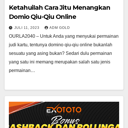
Ketahuilah Cara Jitu Menangkan
Domio Qiu-Qiu Online
JULI 11, 2023
ADM GOLD
OURLA2040 – Untuk Anda yang menyukai permainan
judi kartu, tentunya domino qiu-qiu online bukanlah
sesuatu yang asing bukan? Sedari dulu permainan
yang satu ini memang merupakan salah satu jenis
permainan…