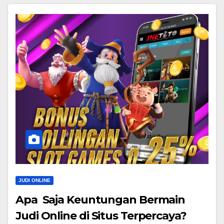
JUDI ONLINE
Apa Saja Keuntungan Bermain
Judi Online di Situs Terpercaya?