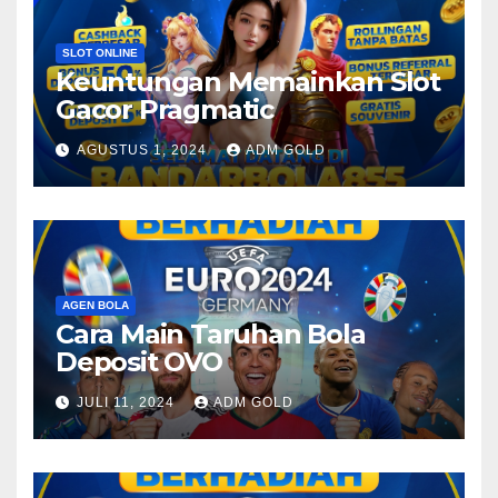
SLOT ONLINE
Keuntungan Memainkan Slot
Gacor Pragmatic
AGUSTUS 1, 2024
ADM GOLD
AGEN BOLA
Cara Main Taruhan Bola
Deposit OVO
JULI 11, 2024
ADM GOLD