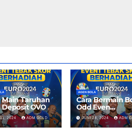
OLA
AGEN BOLA
 Main Taruhan
Cara Bermain B
 Deposit OVO
Odd Even
Bundesliga di Si
 11, 2024
ADM GOLD
JUNI 28, 2024
ADM 
Terbaik