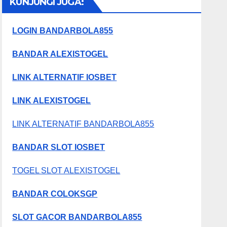
KUNJUNGI JUGA:
LOGIN BANDARBOLA855
BANDAR ALEXISTOGEL
LINK ALTERNATIF IOSBET
LINK ALEXISTOGEL
LINK ALTERNATIF BANDARBOLA855
BANDAR SLOT IOSBET
TOGEL SLOT ALEXISTOGEL
BANDAR COLOKSGP
SLOT GACOR BANDARBOLA855