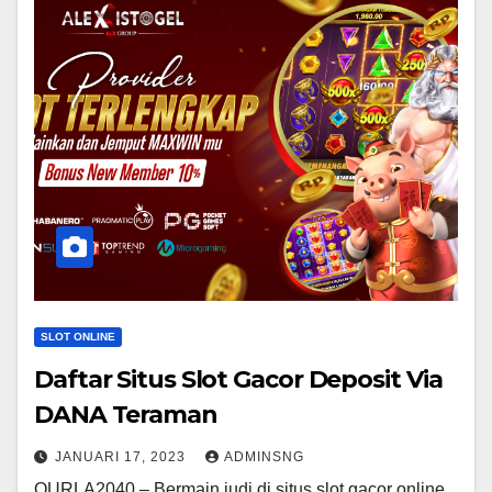
SLOT ONLINE
Daftar Situs Slot Gacor Deposit Via
DANA Teraman
JANUARI 17, 2023
ADMINSNG
OURLA2040 – Bermain judi di situs slot gacor online