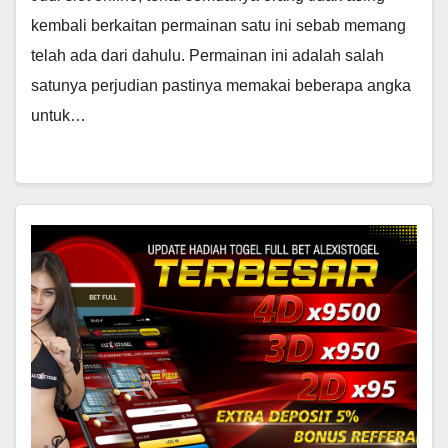
kembali berkaitan permainan satu ini sebab memang
telah ada dari dahulu. Permainan ini adalah salah
satunya perjudian pastinya memakai beberapa angka
untuk…