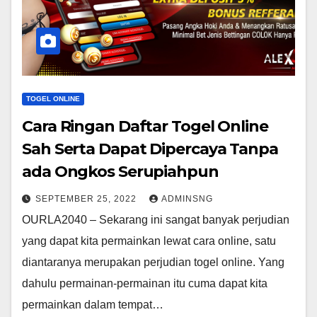
TOGEL ONLINE
Cara Ringan Daftar Togel Online
Sah Serta Dapat Dipercaya Tanpa
ada Ongkos Serupiahpun
SEPTEMBER 25, 2022
ADMINSNG
OURLA2040 – Sekarang ini sangat banyak perjudian
yang dapat kita permainkan lewat cara online, satu
diantaranya merupakan perjudian togel online. Yang
dahulu permainan-permainan itu cuma dapat kita
permainkan dalam tempat…