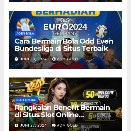
AGEN BOLA
Cara Bermain Bola Odd Even
Bundesliga di Situs Terbaik
JUNI 28, 2024
ADM GOLD
SLOT ONLINE
Rangkaian Benefit Bermain
di Situs Slot Online
Terpercaya
JUNI 27, 2024
ADM GOLD