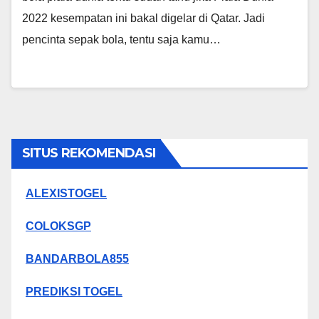
2022 kesempatan ini bakal digelar di Qatar. Jadi
pencinta sepak bola, tentu saja kamu…
SITUS REKOMENDASI
ALEXISTOGEL
COLOKSGP
BANDARBOLA855
PREDIKSI TOGEL