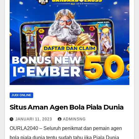
JUDI ONLINE
Situs Aman Agen Bola Piala Dunia
JANUARI 11, 2023
ADMINSNG
OURLA2040 – Seluruh penikmat dan pemain agen
bola piala dunia tentu sudah tahu jika Piala Dunia