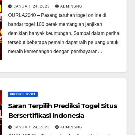
JANUARI 24, 2023
ADMINSNG
OURLA2040 – Pasang taruhan togel online di
bandar togel 100 perak memanglah janjikan
demikian banyak keuntungan. Sampai dalam perihal
tersebut beberapa pemain dapat raih peluang untuk
meraih kemenangan dengan pembayaran…
PREDIKSI TOGEL
Saran Terpilih Prediksi Togel Situs
Bersertifikasi Indonesia
JANUARI 24, 2023
ADMINSNG