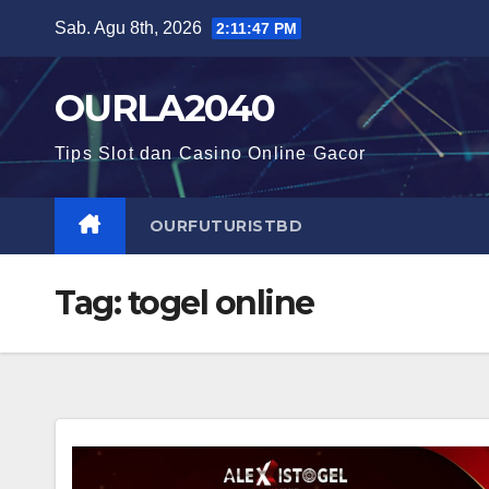
Skip
Sab. Agu 8th, 2026
2:11:48 PM
to
content
OURLA2040
Tips Slot dan Casino Online Gacor
OURFUTURISTBD
Tag:
togel online