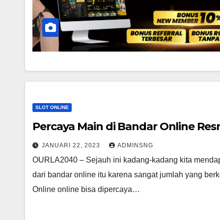
SLOT ONLINE
Percaya Main di Bandar Online Res
JANUARI 22, 2023
ADMINSNG
OURLA2040 – Sejauh ini kadang-kadang kita menda
dari bandar online itu karena sangat jumlah yang ber
Online online bisa dipercaya…