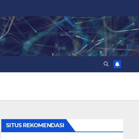
SITUS REKOMENDASI