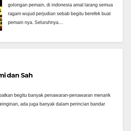
golongan pemain, di indonesia amat larang semua
ragam wujud perjudian sebab begitu berefek buat
pemain nya. Seluruhnya…
mi dan Sah
patkan begitu banyak penawaran-penawaran menarik
keinginan, ada juga banyak dalam perincian bandar