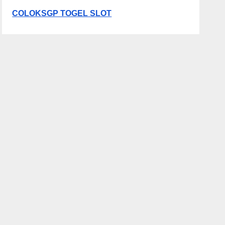
COLOKSGP TOGEL SLOT