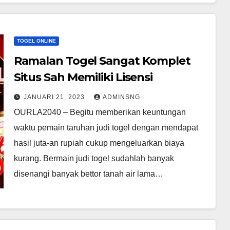
TOGEL ONLINE
Ramalan Togel Sangat Komplet
Situs Sah Memiliki Lisensi
JANUARI 21, 2023
ADMINSNG
OURLA2040 – Begitu memberikan keuntungan
waktu pemain taruhan judi togel dengan mendapat
hasil juta-an rupiah cukup mengeluarkan biaya
kurang. Bermain judi togel sudahlah banyak
disenangi banyak bettor tanah air lama…