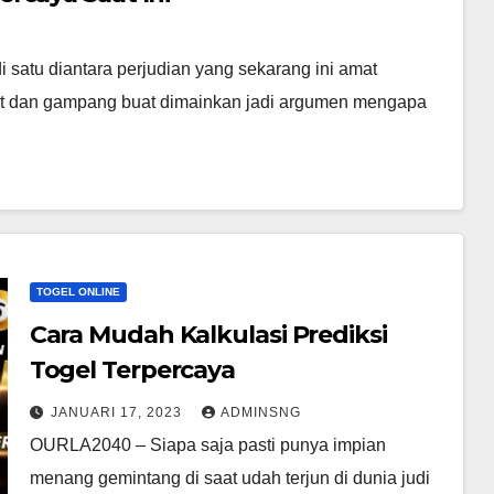
satu diantara perjudian yang sekarang ini amat
it dan gampang buat dimainkan jadi argumen mengapa
TOGEL ONLINE
Cara Mudah Kalkulasi Prediksi
Togel Terpercaya
JANUARI 17, 2023
ADMINSNG
OURLA2040 – Siapa saja pasti punya impian
menang gemintang di saat udah terjun di dunia judi