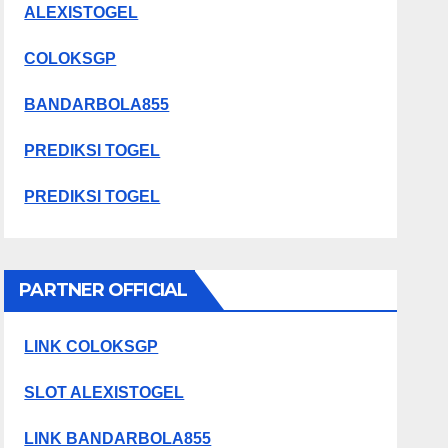
ALEXISTOGEL
COLOKSGP
BANDARBOLA855
PREDIKSI TOGEL
PREDIKSI TOGEL
PARTNER OFFICIAL
LINK COLOKSGP
SLOT ALEXISTOGEL
LINK BANDARBOLA855