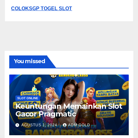
COLOKSGP TOGEL SLOT
You missed
SLOT ONLINE
Keuntungan Memainkan Slot
Gacor Pragmatic
AGUSTUS 1, 2024
ADM GOLD