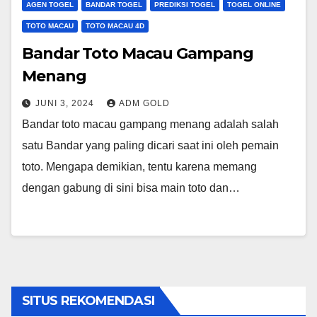
AGEN TOGEL
BANDAR TOGEL
PREDIKSI TOGEL
TOGEL ONLINE
TOTO MACAU
TOTO MACAU 4D
Bandar Toto Macau Gampang
Menang
JUNI 3, 2024
ADM GOLD
Bandar toto macau gampang menang adalah salah
satu Bandar yang paling dicari saat ini oleh pemain
toto. Mengapa demikian, tentu karena memang
dengan gabung di sini bisa main toto dan…
SITUS REKOMENDASI