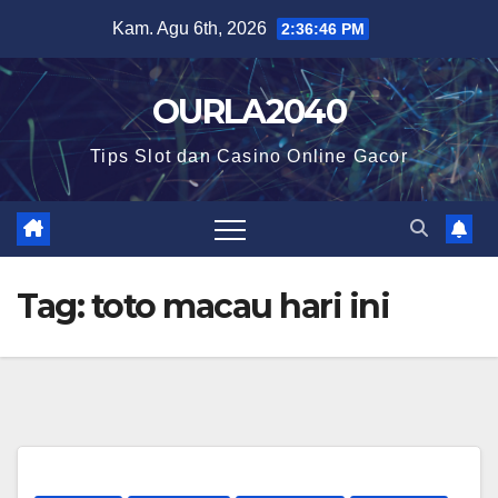
Skip
Kam. Agu 6th, 2026
2:36:47 PM
to
content
OURLA2040
Tips Slot dan Casino Online Gacor
Tag:
toto macau hari ini