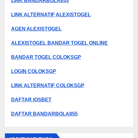
LINK BANDARBOLA855
LINK ALTERNATIF ALEXISTOGEL
AGEN ALEXISTOGEL
ALEXISTOGEL BANDAR TOGEL ONLINE
BANDAR TOGEL COLOKSGP
LOGIN COLOKSGP
LINK ALTERNATIF COLOKSGP
DAFTAR IOSBET
DAFTAR BANDARBOLA855