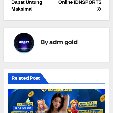
pos
Dapat Untung
Online IDNSPORTS
Maksimal
By
adm gold
Related Post
SLOT ONLINE