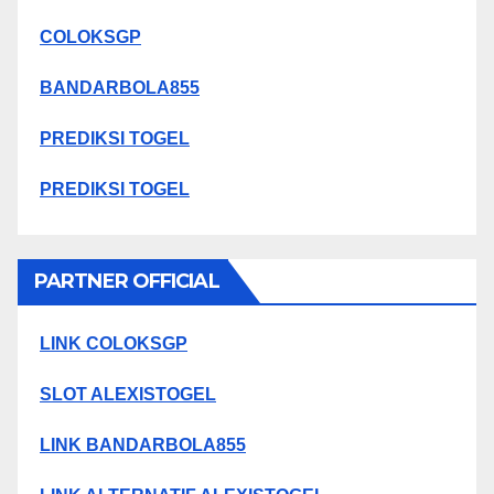
COLOKSGP
BANDARBOLA855
PREDIKSI TOGEL
PREDIKSI TOGEL
PARTNER OFFICIAL
LINK COLOKSGP
SLOT ALEXISTOGEL
LINK BANDARBOLA855