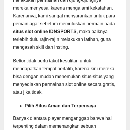
melakukan permainan dan ujung-ujungnya
mereka menyesal karena mengalami kekalahan.
Karenanya, kami sangat menyarankan untuk para
pemain agar sebelum memutuskan bermain pada
situs slot online IDNSPORTS
, maka baiknya
terlebih dulu rajin-rajin melakukan latihan, guna
mengasah skill dan insting.
Bettor tidak perlu takut kesulitan untuk
mendapatkan tempat berlatih, karena kini mereka
bisa dengan mudah menemukan situs-situs yang
menyediakan permainan slot online secara gratis,
atau jika tidak.
Pilih Situs Aman dan Terpercaya
Banyak diantara player menganggap bahwa hal
terpenting dalam memenangkan sebuah