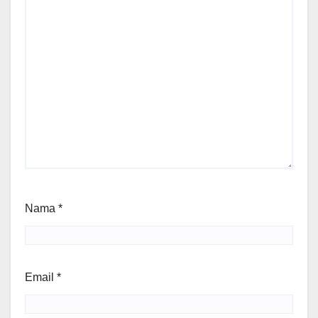
Nama
*
Email
*