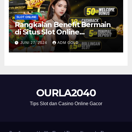
SLOT ONLINE
Rangkaian Benefit Bermain
di Situs Slot Online
Terpercaya
JUNI 27, 2024
ADM GOLD
OURLA2040
Tips Slot dan Casino Online Gacor