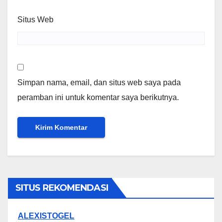
Situs Web
Simpan nama, email, dan situs web saya pada
peramban ini untuk komentar saya berikutnya.
SITUS REKOMENDASI
ALEXISTOGEL