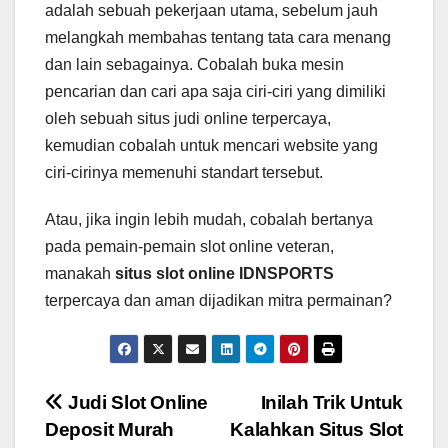
adalah sebuah pekerjaan utama, sebelum jauh
melangkah membahas tentang tata cara menang
dan lain sebagainya. Cobalah buka mesin
pencarian dan cari apa saja ciri-ciri yang dimiliki
oleh sebuah situs judi online terpercaya,
kemudian cobalah untuk mencari website yang
ciri-cirinya memenuhi standart tersebut.
Atau, jika ingin lebih mudah, cobalah bertanya
pada pemain-pemain slot online veteran,
manakah
situs slot online IDNSPORTS
terpercaya dan aman dijadikan mitra permainan?
Navigasi
Judi Slot Online
Inilah Trik Untuk
Deposit Murah
Kalahkan Situs Slot