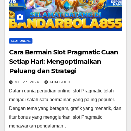
SLOT ONLINE
Cara Bermain Slot Pragmatic Cuan
Setiap Hari: Mengoptimalkan
Peluang dan Strategi
MEI 27, 2024
ADM GOLD
Dalam dunia perjudian online, slot Pragmatic telah
menjadi salah satu permainan yang paling populer.
Dengan tema yang beragam, grafik yang menarik, dan
fitur bonus yang menggiurkan, slot Pragmatic
menawarkan pengalaman…