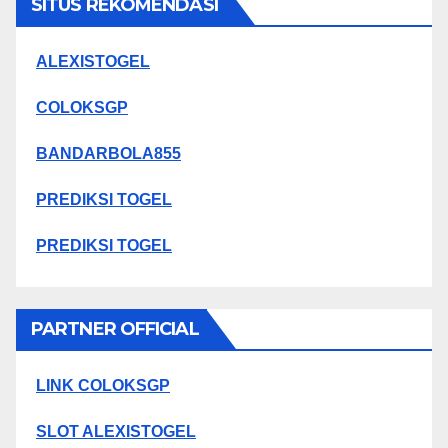
SITUS REKOMENDASI
ALEXISTOGEL
COLOKSGP
BANDARBOLA855
PREDIKSI TOGEL
PREDIKSI TOGEL
PARTNER OFFICIAL
LINK COLOKSGP
SLOT ALEXISTOGEL