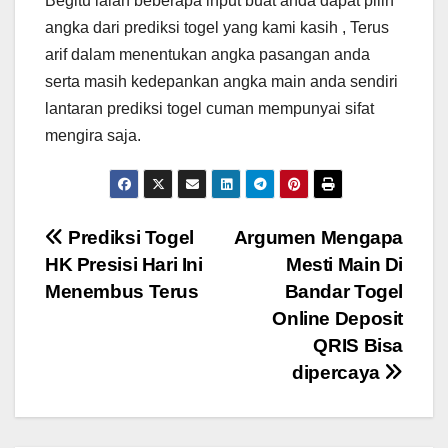
Begitu ialah beberapa input buat anda dapat pilih
angka dari prediksi togel yang kami kasih , Terus
arif dalam menentukan angka pasangan anda
serta masih kedepankan angka main anda sendiri
lantaran prediksi togel cuman mempunyai sifat
mengira saja.
Navigasi
Prediksi Togel
Argumen Mengapa
HK Presisi Hari Ini
Mesti Main Di
pos
Menembus Terus
Bandar Togel
Online Deposit
QRIS Bisa
dipercaya