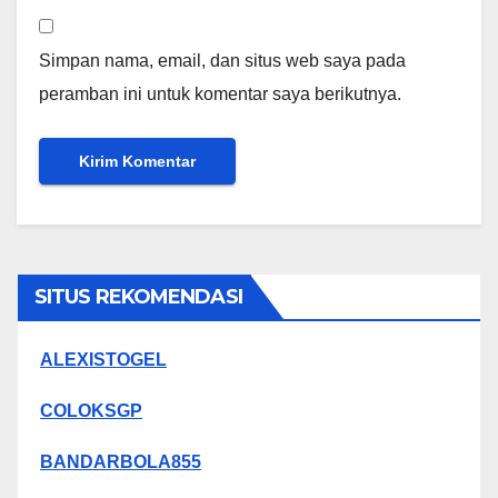
Simpan nama, email, dan situs web saya pada
peramban ini untuk komentar saya berikutnya.
SITUS REKOMENDASI
ALEXISTOGEL
COLOKSGP
BANDARBOLA855