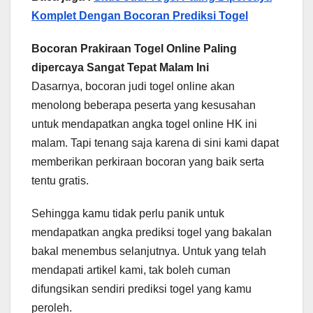
Komplet Dengan Bocoran Prediksi Togel
Bocoran Prakiraan Togel Online Paling
dipercaya Sangat Tepat Malam Ini
Dasarnya, bocoran judi togel online akan
menolong beberapa peserta yang kesusahan
untuk mendapatkan angka togel online HK ini
malam. Tapi tenang saja karena di sini kami dapat
memberikan perkiraan bocoran yang baik serta
tentu gratis.
Sehingga kamu tidak perlu panik untuk
mendapatkan angka prediksi togel yang bakalan
bakal menembus selanjutnya. Untuk yang telah
mendapati artikel kami, tak boleh cuman
difungsikan sendiri prediksi togel yang kamu
peroleh.