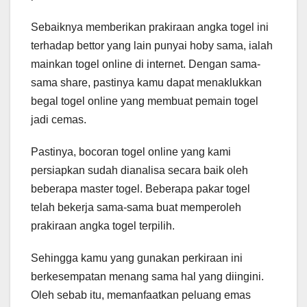
Sebaiknya memberikan prakiraan angka togel ini
terhadap bettor yang lain punyai hoby sama, ialah
mainkan togel online di internet. Dengan sama-
sama share, pastinya kamu dapat menaklukkan
begal togel online yang membuat pemain togel
jadi cemas.
Pastinya, bocoran togel online yang kami
persiapkan sudah dianalisa secara baik oleh
beberapa master togel. Beberapa pakar togel
telah bekerja sama-sama buat memperoleh
prakiraan angka togel terpilih.
Sehingga kamu yang gunakan perkiraan ini
berkesempatan menang sama hal yang diingini.
Oleh sebab itu, memanfaatkan peluang emas