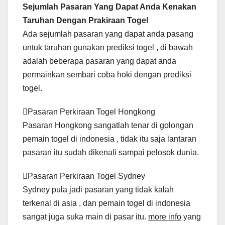
Sejumlah Pasaran Yang Dapat Anda Kenakan
Taruhan Dengan Prakiraan Togel
Ada sejumlah pasaran yang dapat anda pasang
untuk taruhan gunakan prediksi togel , di bawah
adalah beberapa pasaran yang dapat anda
permainkan sembari coba hoki dengan prediksi
togel.
Pasaran Perkiraan Togel Hongkong
Pasaran Hongkong sangatlah tenar di golongan
pemain togel di indonesia , tidak itu saja lantaran
pasaran itu sudah dikenali sampai pelosok dunia.
Pasaran Perkiraan Togel Sydney
Sydney pula jadi pasaran yang tidak kalah
terkenal di asia , dan pemain togel di indonesia
sangat juga suka main di pasar itu.
more info
yang