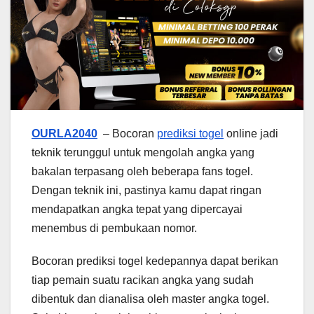
OURLA2040
– Bocoran
prediksi togel
online jadi
teknik terunggul untuk mengolah angka yang
bakalan terpasang oleh beberapa fans togel.
Dengan teknik ini, pastinya kamu dapat ringan
mendapatkan angka tepat yang dipercayai
menembus di pembukaan nomor.
Bocoran prediksi togel kedepannya dapat berikan
tiap pemain suatu racikan angka yang sudah
dibentuk dan dianalisa oleh master angka togel.