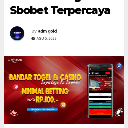
Sbobet Terpercaya
By
adm gold
AGU 5, 2022