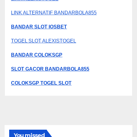
LINK ALTERNATIF BANDARBOLA855
BANDAR SLOT IOSBET
TOGEL SLOT ALEXISTOGEL
BANDAR COLOKSGP
SLOT GACOR BANDARBOLA855
COLOKSGP TOGEL SLOT
You missed