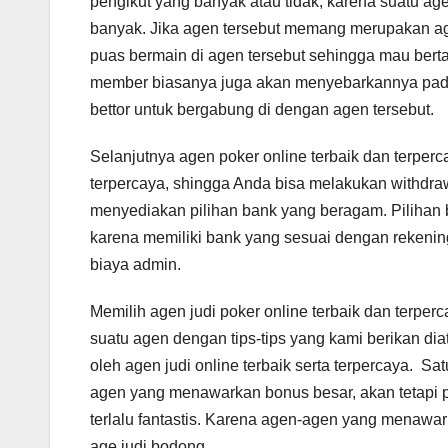
pengikut yang banyak atau tidak, karena suatu ag
banyak. Jika agen tersebut memang merupakan a
puas bermain di agen tersebut sehingga mau berta
member biasanya juga akan menyebarkannya pad
bettor untuk bergabung di dengan agen tersebut.
Selanjutnya agen poker online terbaik dan terperc
terpercaya, shingga Anda bisa melakukan withdr
menyediakan pilihan bank yang beragam. Pilihan
karena memiliki bank yang sesuai dengan rekenin
biaya admin.
Memilih agen judi poker online terbaik dan ter
suatu agen dengan tips-tips yang kami berikan diata
oleh agen judi online terbaik serta terpercaya. Sa
agen yang menawarkan bonus besar, akan tetapi p
terlalu fantastis. Karena agen-agen yang menawar
age judi bodong.