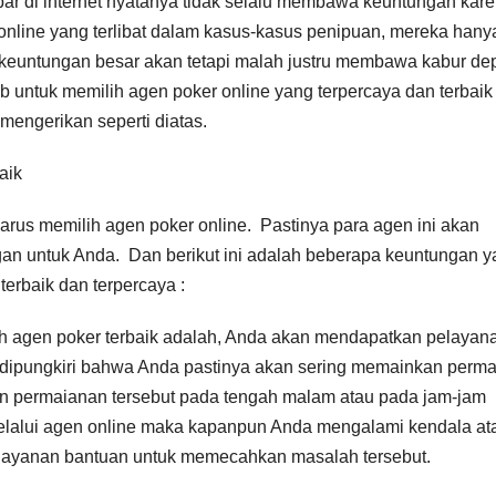
bar di internet nyatanya tidak selalu membawa keuntungan kar
online yang terlibat dalam kasus-kasus penipuan, mereka hany
keuntungan besar akan tetapi malah justru membawa kabur dep
b untuk memilih agen poker online yang terpercaya dan terbaik
mengerikan seperti diatas.
aik
us memilih agen poker online. Pastinya para agen ini akan
an untuk Anda. Dan berikut ini adalah beberapa keuntungan 
erbaik dan terpercaya :
ih agen poker terbaik adalah, Anda akan mendapatkan pelayan
a dipungkiri bahwa Anda pastinya akan sering memainkan perm
an permaianan tersebut pada tengah malam atau pada jam-jam
melalui agen online maka kapanpun Anda mengalami kendala at
layanan bantuan untuk memecahkan masalah tersebut.