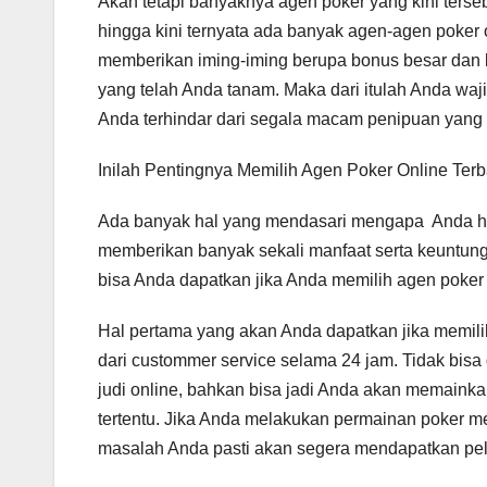
Akan tetapi banyaknya agen poker yang kini terse
hingga kini ternyata ada banyak agen-agen poker 
memberikan iming-iming berupa bonus besar dan 
yang telah Anda tanam. Maka dari itulah Anda waji
Anda terhindar dari segala macam penipuan yang 
Inilah Pentingnya Memilih Agen Poker Online Terb
Ada banyak hal yang mendasari mengapa Anda har
memberikan banyak sekali manfaat serta keuntung
bisa Anda dapatkan jika Anda memilih agen poker t
Hal pertama yang akan Anda dapatkan jika memil
dari custommer service selama 24 jam. Tidak bis
judi online, bahkan bisa jadi Anda akan memaink
tertentu. Jika Anda melakukan permainan poker 
masalah Anda pasti akan segera mendapatkan pe