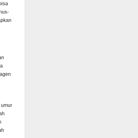
bisa
nus-
apkan
an
da
 agen
i umur
lah
m
ah