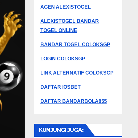
AGEN ALEXISTOGEL
ALEXISTOGEL BANDAR
TOGEL ONLINE
BANDAR TOGEL COLOKSGP
LOGIN COLOKSGP
LINK ALTERNATIF COLOKSGP
DAFTAR IOSBET
DAFTAR BANDARBOLA855
KUNJUNGI JUGA: