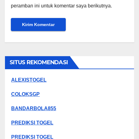
peramban ini untuk komentar saya berikutnya.
SITUS REKOMENDASI
ALEXISTOGEL
COLOKSGP
BANDARBOLA855
PREDIKSI TOGEL
PREDIKSI TOGEL