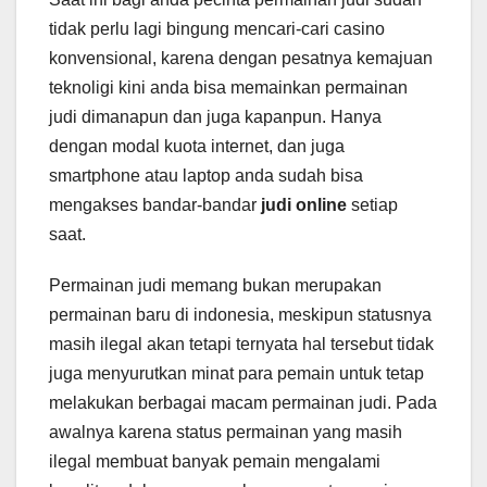
tidak perlu lagi bingung mencari-cari casino
konvensional, karena dengan pesatnya kemajuan
teknoligi kini anda bisa memainkan permainan
judi dimanapun dan juga kapanpun. Hanya
dengan modal kuota internet, dan juga
smartphone atau laptop anda sudah bisa
mengakses bandar-bandar
judi online
setiap
saat.
Permainan judi memang bukan merupakan
permainan baru di indonesia, meskipun statusnya
masih ilegal akan tetapi ternyata hal tersebut tidak
juga menyurutkan minat para pemain untuk tetap
melakukan berbagai macam permainan judi. Pada
awalnya karena status permainan yang masih
ilegal membuat banyak pemain mengalami