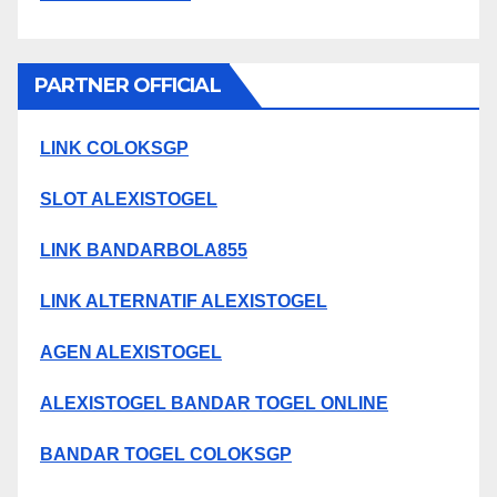
PARTNER OFFICIAL
LINK COLOKSGP
SLOT ALEXISTOGEL
LINK BANDARBOLA855
LINK ALTERNATIF ALEXISTOGEL
AGEN ALEXISTOGEL
ALEXISTOGEL BANDAR TOGEL ONLINE
BANDAR TOGEL COLOKSGP