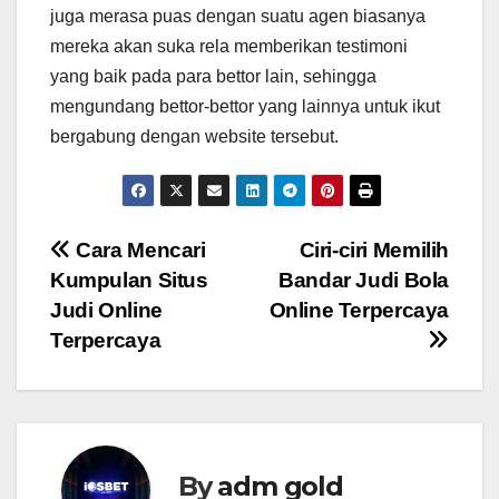
juga merasa puas dengan suatu agen biasanya
mereka akan suka rela memberikan testimoni
yang baik pada para bettor lain, sehingga
mengundang bettor-bettor yang lainnya untuk ikut
bergabung dengan website tersebut.
Navigasi
Cara Mencari
Ciri-ciri Memilih
Kumpulan Situs
Bandar Judi Bola
pos
Judi Online
Online Terpercaya
Terpercaya
By
adm gold