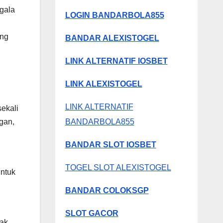
egala
LOGIN BANDARBOLA855
ung
BANDAR ALEXISTOGEL
LINK ALTERNATIF IOSBET
LINK ALEXISTOGEL
LINK ALTERNATIF
ekali
BANDARBOLA855
gan,
BANDAR SLOT IOSBET
TOGEL SLOT ALEXISTOGEL
untuk
BANDAR COLOKSGP
SLOT GACOR
dak