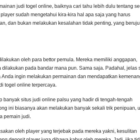
inan judi togel online, baiknya cari tahu lebih dulu tentang s
layer sudah mengetahui kira-kira hal apa saja yang harus
an, dan bukan melakukan kesalahan tidak penting, yang beruj
ilakukan oleh para bettor pemula. Mereka memiliki anggapan,
a dilakukan pada bandar mana pun. Sama saja. Padahal, jelas s
la Anda ingin melakukan permainan dan mendapatkan kemenan
di togel online terpercaya.
 banyak situs judi online palsu yang hadir di tengah-tengah
ong ini biasanya akan melakukan banyak sekali trik penipuan, 
 pemain judi.
asakan oleh player yang terjebak pada mereka yakni, kesulitan
g deposit player juga dibawa kabur oleh mereka. Jadi, jika ti