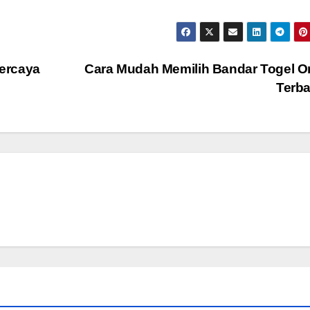
percaya
Cara Mudah Memilih Bandar Togel O
Terb