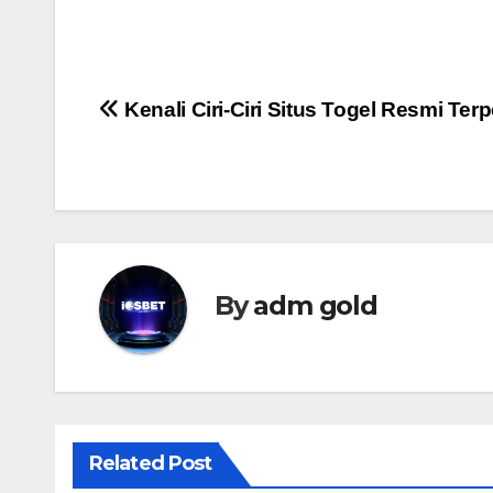
Navigasi
Kenali Ciri-Ciri Situs Togel Resmi Ter
pos
By
adm gold
Related Post