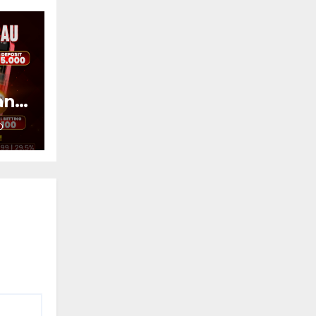
yang
et
D