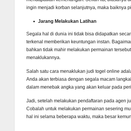
ingin menjadi korban selanjutnya, maka baiknya pi
Jarang Melakukan Latihan
Segala hal di dunia ini tidak bisa didapatkan seca
terkenal memberikan keuntungan instan. Bagaim
bahkan tidak mahir melakukan permainan tersebut
menaklukannya.
Salah satu cara menaklukan judi togel online adal
Anda akan terbiasa dengan segala macam langkah-la
dalam menebak angka yang akan keluar pada period
Jadi, setelah melakukan pendaftaran pada agen jud
Cobalah untuk melakukan permainan sesering mung
hal ini selama beberapa waktu, maka besar kemun