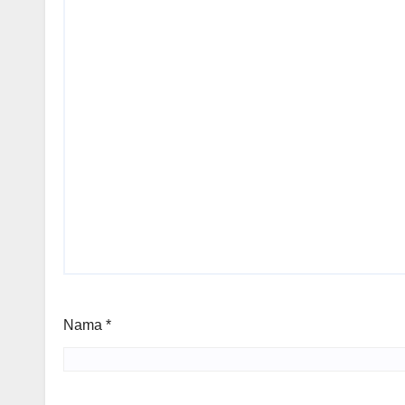
Nama
*