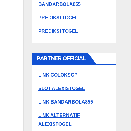
BANDARBOLA855
PREDIKSI TOGEL
PREDIKSI TOGEL
PARTNER OFFICIAL
LINK COLOKSGP
SLOT ALEXISTOGEL
LINK BANDARBOLA855
LINK ALTERNATIF
ALEXISTOGEL