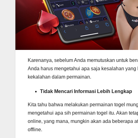
Karenanya, sebelum Anda memutuskan untuk benar-
Anda harus mengetahui apa saja kesalahan yang 
kekalahan dalam permainan.
Tidak Mencari Informasi Lebih Lengkap
Kita tahu bahwa melakukan permainan togel mung
mengetahui apa sih permainan togel itu. Akan teta
online, yang mana, mungkin akan ada beberapa atu
offline.