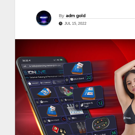
By
adm gold
JUL 15, 2022