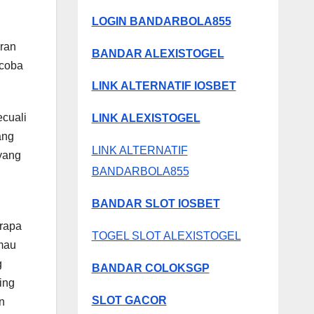
LOGIN BANDARBOLA855
aran
BANDAR ALEXISTOGEL
 coba
LINK ALTERNATIF IOSBET
ecuali
LINK ALEXISTOGEL
ang
LINK ALTERNATIF
yang
BANDARBOLA855
BANDAR SLOT IOSBET
erapa
TOGEL SLOT ALEXISTOGEL
 mau
g
BANDAR COLOKSGP
ing
SLOT GACOR
n