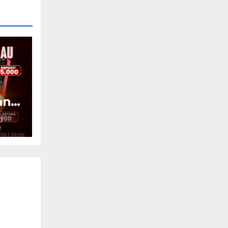
yang
et
D