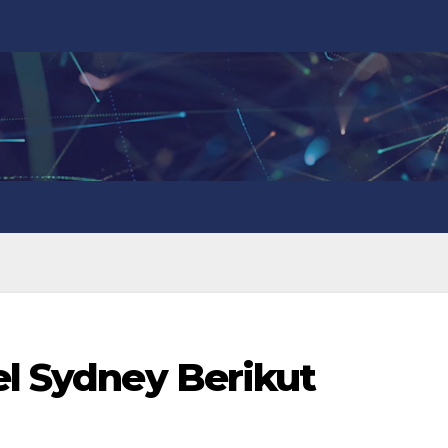
el Sydney Berikut