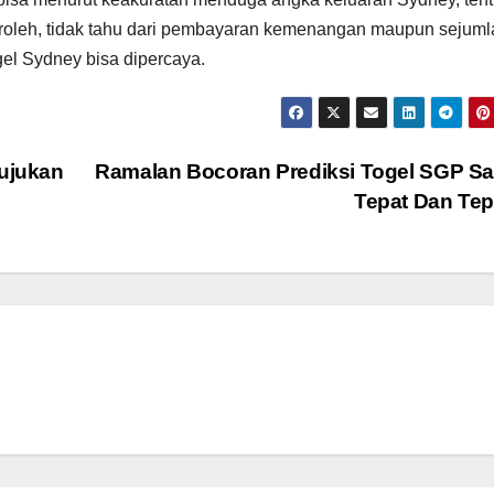
roleh, tidak tahu dari pembayaran kemenangan maupun sejuml
gel Sydney bisa dipercaya.
Rujukan
Ramalan Bocoran Prediksi Togel SGP S
Tepat Dan Te