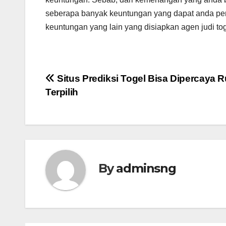
seberapa banyak keuntungan yang dapat anda pe
keuntungan yang lain yang disiapkan agen judi to
Navigasi
Situs Prediksi Togel Bisa Dipercaya 
Terpilih
pos
By
adminsng