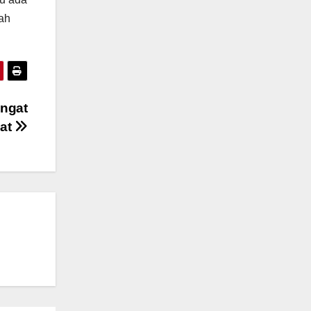
ah
angat
pat