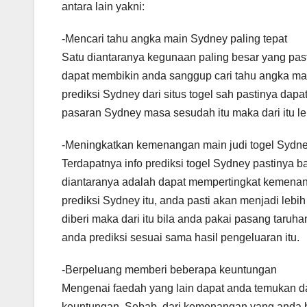
antara lain yakni:
-Mencari tahu angka main Sydney paling tepat
Satu diantaranya kegunaan paling besar yang pasti
dapat membikin anda sanggup cari tahu angka ma
prediksi Sydney dari situs togel sah pastinya da
pasaran Sydney masa sesudah itu maka dari itu leb
-Meningkatkan kemenangan main judi togel Sydn
Terdapatnya info prediksi togel Sydney pastinya 
diantaranya adalah dapat mempertingkat kemenang
prediksi Sydney itu, anda pasti akan menjadi lebi
diberi maka dari itu bila anda pakai pasang taru
anda prediksi sesuai sama hasil pengeluaran itu.
-Berpeluang memberi beberapa keuntungan
Mengenai faedah yang lain dapat anda temukan d
keuntungan. Sebab, dari kemenangan yang anda b