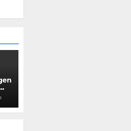
Agen
D