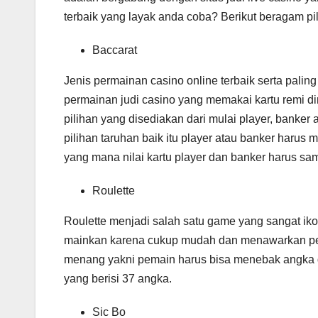
terbaik yang layak anda coba? Berikut beragam pil
Baccarat
Jenis permainan casino online terbaik serta pali
permainan judi casino yang memakai kartu remi d
pilihan yang disediakan dari mulai player, banker
pilihan taruhan baik itu player atau banker harus m
yang mana nilai kartu player dan banker harus sa
Roulette
Roulette menjadi salah satu game yang sangat iko
mainkan karena cukup mudah dan menawarkan pel
menang yakni pemain harus bisa menebak angka de
yang berisi 37 angka.
Sic Bo