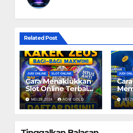
Related Post
JUDI ONLINE
SLOT ONLINE
JUDI ONL
Cara Menaklukkan
Cara
Slot Online Terbaik
Mem
Di Indonesia
Perm
MEI 29, 2024
ADM GOLD
MEI 2
Onli
Terp
Tinggalkan Balasan