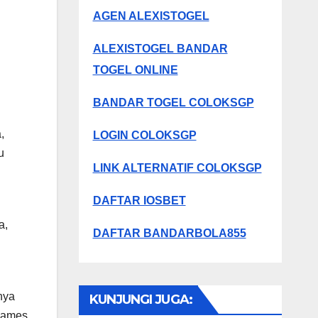
AGEN ALEXISTOGEL
ALEXISTOGEL BANDAR
TOGEL ONLINE
BANDAR TOGEL COLOKSGP
,
LOGIN COLOKSGP
u
LINK ALTERNATIF COLOKSGP
DAFTAR IOSBET
a,
DAFTAR BANDARBOLA855
nya
KUNJUNGI JUGA:
 games