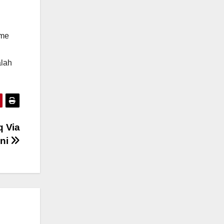
ame
alah
 Via
Ini