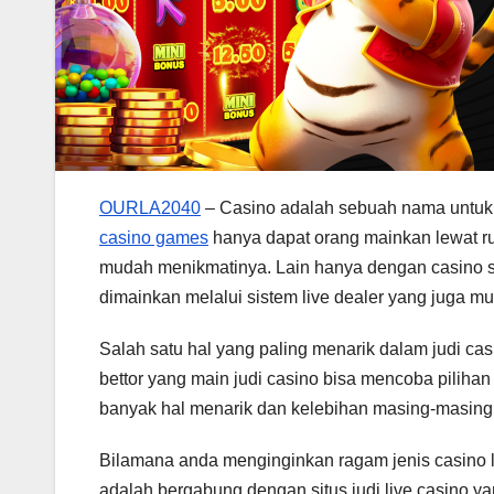
OURLA2040
– Casino adalah sebuah nama untuk 
casino games
hanya dapat orang mainkan lewat ru
mudah menikmatinya. Lain hanya dengan casino s
dimainkan melalui sistem live dealer yang juga mul
Salah satu hal yang paling menarik dalam judi cas
bettor yang main judi casino bisa mencoba pili
banyak hal menarik dan kelebihan masing-masing
Bilamana anda menginginkan ragam jenis casino l
adalah bergabung dengan situs judi live casino ya