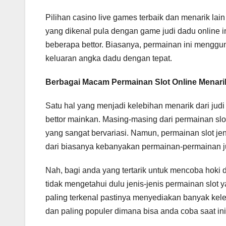
Pilihan casino live games terbaik dan menarik la
yang dikenal pula dengan game judi dadu online 
beberapa bettor. Biasanya, permainan ini meng
keluaran angka dadu dengan tepat.
Berbagai Macam Permainan Slot Online Menari
Satu hal yang menjadi kelebihan menarik dari judi
bettor mainkan. Masing-masing dari permainan 
yang sangat bervariasi. Namun, permainan slot j
dari biasanya kebanyakan permainan-permainan ju
Nah, bagi anda yang tertarik untuk mencoba hoki 
tidak mengetahui dulu jenis-jenis permainan slot
paling terkenal pastinya menyediakan banyak kele
dan paling populer dimana bisa anda coba saat ini 