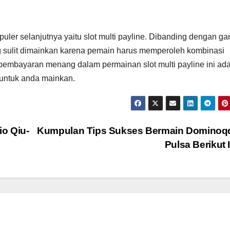
puler selanjutnya yaitu slot multi payline. Dibanding dengan g
aling sulit dimainkan karena pemain harus memperoleh kombinasi
n pembayaran menang dalam permainan slot multi payline ini ad
 untuk anda mainkan.
o Qiu-
Kumpulan Tips Sukses Bermain Dominoqq
Pulsa Berikut 