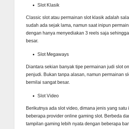
Slot Klasik
Classic slot atau permainan slot klasik adalah sa
sudah ada sejak lama, namun saat inipun permaina
dengan hanya menyediakan 3 reels saja sehingga 
besar.
Slot Megaways
Diantara sekian banyak tipe permainan judi slot o
penjudi. Bukan tanpa alasan, namun permainan sl
bernilai sangat besar.
Slot Video
Berikutnya ada slot video, dimana jenis yang satu 
beberapa provider online gaming slot. Berbeda dar
tampilan gaming lebih nyata dengan beberapa ban