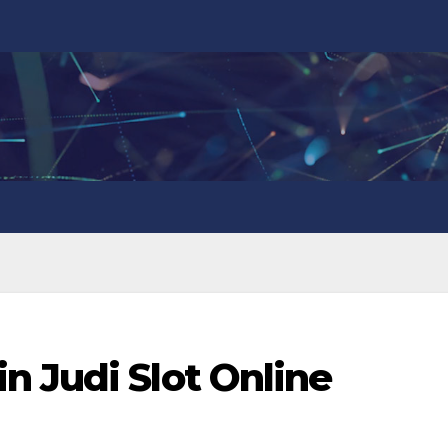
n Judi Slot Online