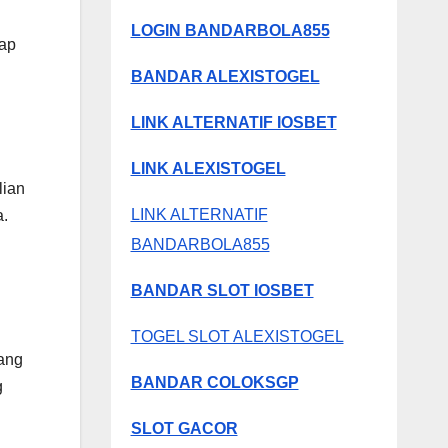
LOGIN BANDARBOLA855
tap
BANDAR ALEXISTOGEL
LINK ALTERNATIF IOSBET
LINK ALEXISTOGEL
lian
LINK ALTERNATIF
a.
BANDARBOLA855
BANDAR SLOT IOSBET
TOGEL SLOT ALEXISTOGEL
ang
BANDAR COLOKSGP
g
SLOT GACOR