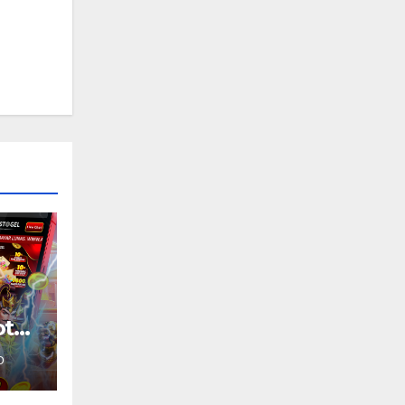
ot
D
in