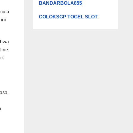
BANDARBOLA855
emula
COLOKSGP TOGEL SLOT
ini
ahwa
line
ak
rasa
n