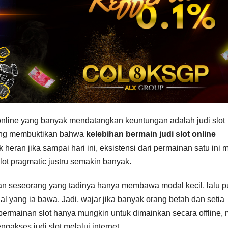
online yang banyak mendatangkan keuntungan adalah judi slot
yang membuktikan bahwa
kelebihan bermain judi slot online
eran jika sampai hari ini, eksistensi dari permainan satu ini 
lot pragmatic justru semakin banyak.
seseorang yang tadinya hanya membawa modal kecil, lalu p
l yang ia bawa. Jadi, wajar jika banyak orang betah dan setia
permainan slot hanya mungkin untuk dimainkan secara offline,
ngakses judi slot melalui internet.