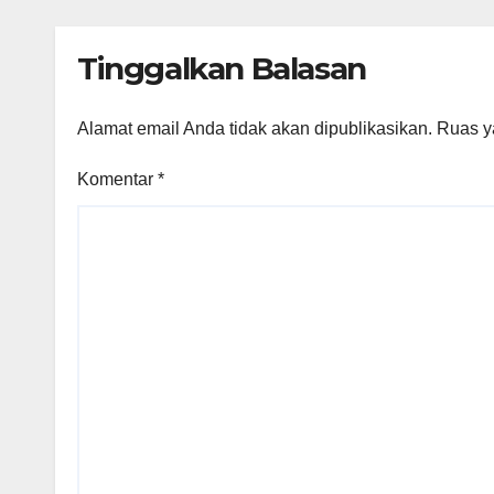
Tinggalkan Balasan
Alamat email Anda tidak akan dipublikasikan.
Ruas y
Komentar
*