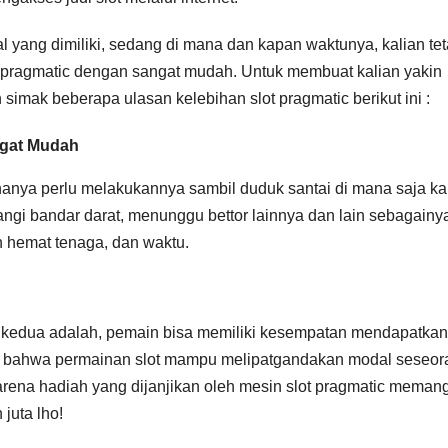
l yang dimiliki, sedang di mana dan kapan waktunya, kalian te
e pragmatic dengan sangat mudah. Untuk membuat kalian yakin
imak beberapa ulasan kelebihan slot pragmatic berikut ini :
gat Mudah
 hanya perlu melakukannya sambil duduk santai di mana saja ka
tangi bandar darat, menunggu bettor lainnya dan lain sebagainy
 hemat tenaga, dan waktu.
ng kedua adalah, pemain bisa memiliki kesempatan mendapatkan
ng bahwa permainan slot mampu melipatgandakan modal seseor
i karena hadiah yang dijanjikan oleh mesin slot pragmatic meman
juta lho!