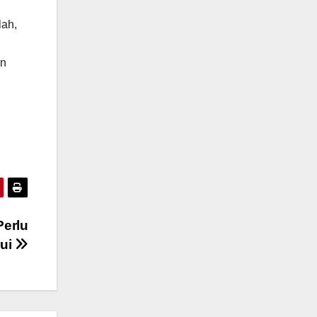
lah,
an
Perlu
hui