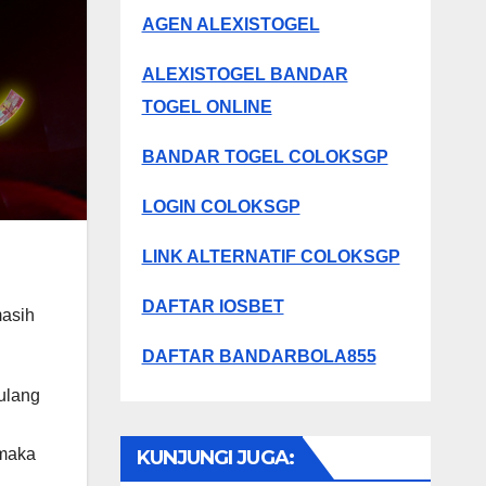
AGEN ALEXISTOGEL
ALEXISTOGEL BANDAR
TOGEL ONLINE
BANDAR TOGEL COLOKSGP
LOGIN COLOKSGP
LINK ALTERNATIF COLOKSGP
DAFTAR IOSBET
masih
DAFTAR BANDARBOLA855
ulang
 maka
KUNJUNGI JUGA: