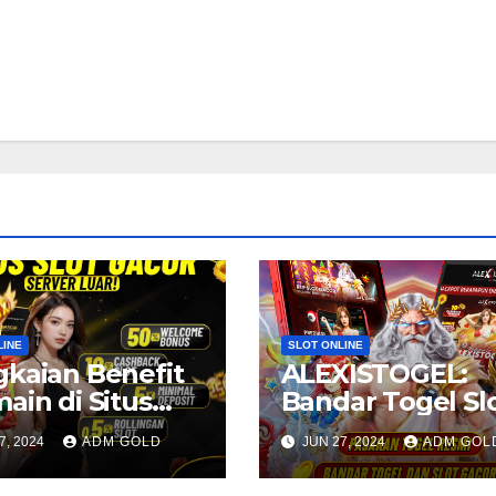
LINE
SLOT ONLINE
kaian Benefit
ALEXISTOGEL:
ain di Situs
Bandar Togel Sl
 Online
Online Gacor
7, 2024
ADM GOLD
JUN 27, 2024
ADM GOL
ercaya
Gampang Maxw