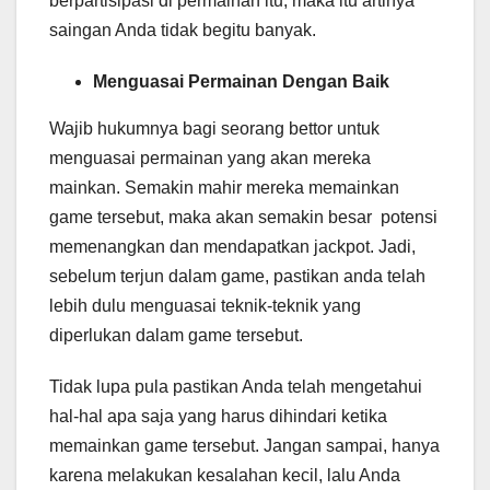
berpartisipasi di permainan itu, maka itu artinya
saingan Anda tidak begitu banyak.
Menguasai Permainan Dengan Baik
Wajib hukumnya bagi seorang bettor untuk
menguasai permainan yang akan mereka
mainkan. Semakin mahir mereka memainkan
game tersebut, maka akan semakin besar potensi
memenangkan dan mendapatkan jackpot. Jadi,
sebelum terjun dalam game, pastikan anda telah
lebih dulu menguasai teknik-teknik yang
diperlukan dalam game tersebut.
Tidak lupa pula pastikan Anda telah mengetahui
hal-hal apa saja yang harus dihindari ketika
memainkan game tersebut. Jangan sampai, hanya
karena melakukan kesalahan kecil, lalu Anda