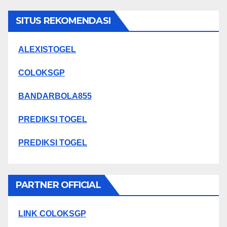
SITUS REKOMENDASI
ALEXISTOGEL
COLOKSGP
BANDARBOLA855
PREDIKSI TOGEL
PREDIKSI TOGEL
PARTNER OFFICIAL
LINK COLOKSGP