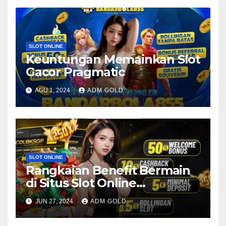
SLOT ONLINE
Keuntungan Memainkan Slot
Gacor Pragmatic
AGU 1, 2024
ADM GOLD
SLOT ONLINE
Rangkaian Benefit Bermain
di Situs Slot Online
Terpercaya
JUN 27, 2024
ADM GOLD