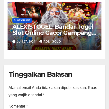
SLOT ONLINE
ALEXISTOGEL: Bandar Togel
Slot Online Gacor Gampang
Maxwin
JUN 27, 2024
ADM GOLD
Tinggalkan Balasan
Alamat email Anda tidak akan dipublikasikan.
Ruas
yang wajib ditandai
*
Komentar
*