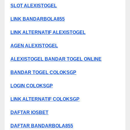
SLOT ALEXISTOGEL
LINK BANDARBOLA855
LINK ALTERNATIF ALEXISTOGEL
AGEN ALEXISTOGEL
ALEXISTOGEL BANDAR TOGEL ONLINE
BANDAR TOGEL COLOKSGP
LOGIN COLOKSGP
LINK ALTERNATIF COLOKSGP
DAFTAR IOSBET
DAFTAR BANDARBOLA855