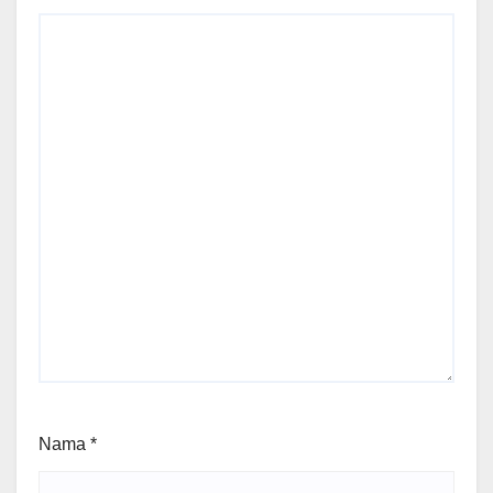
Nama
*