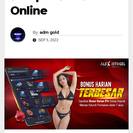
Online
By
adm gold
SEP 5, 2022