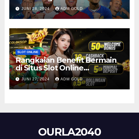
JUNI 28, 2024
ADM GOLD
SLOT ONLINE
Rangkaian Benefit Bermain
di Situs Slot Online
Terpercaya
JUNI 27, 2024
ADM GOLD
OURLA2040