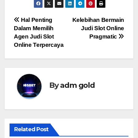
Navigasi
Hal Penting
Kelebihan Bermain
Dalam Memilih
Judi Slot Online
pos
Agen Judi Slot
Pragmatic
Online Terpercaya
By
adm gold
Related Post