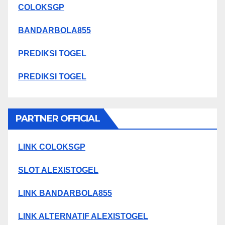
COLOKSGP
BANDARBOLA855
PREDIKSI TOGEL
PREDIKSI TOGEL
PARTNER OFFICIAL
LINK COLOKSGP
SLOT ALEXISTOGEL
LINK BANDARBOLA855
LINK ALTERNATIF ALEXISTOGEL