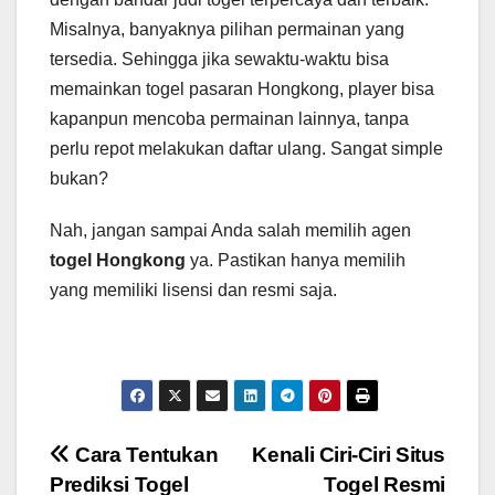
Misalnya, banyaknya pilihan permainan yang
tersedia. Sehingga jika sewaktu-waktu bisa
memainkan togel pasaran Hongkong, player bisa
kapanpun mencoba permainan lainnya, tanpa
perlu repot melakukan daftar ulang. Sangat simple
bukan?
Nah, jangan sampai Anda salah memilih agen
togel Hongkong
ya. Pastikan hanya memilih
yang memiliki lisensi dan resmi saja.
Navigasi
Cara Tentukan
Kenali Ciri-Ciri Situs
Prediksi Togel
Togel Resmi