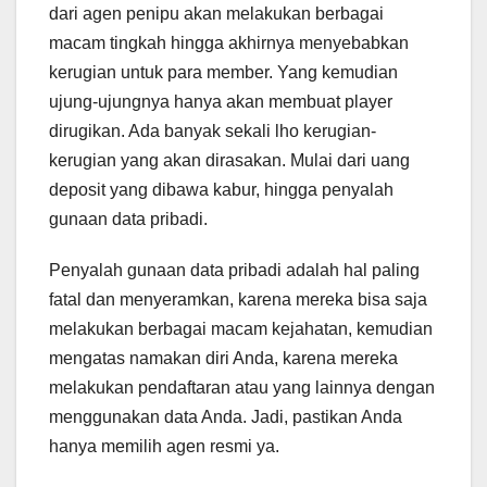
dari agen penipu akan melakukan berbagai
macam tingkah hingga akhirnya menyebabkan
kerugian untuk para member. Yang kemudian
ujung-ujungnya hanya akan membuat player
dirugikan. Ada banyak sekali lho kerugian-
kerugian yang akan dirasakan. Mulai dari uang
deposit yang dibawa kabur, hingga penyalah
gunaan data pribadi.
Penyalah gunaan data pribadi adalah hal paling
fatal dan menyeramkan, karena mereka bisa saja
melakukan berbagai macam kejahatan, kemudian
mengatas namakan diri Anda, karena mereka
melakukan pendaftaran atau yang lainnya dengan
menggunakan data Anda. Jadi, pastikan Anda
hanya memilih agen resmi ya.