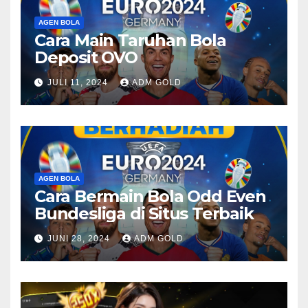
AGEN BOLA
Cara Main Taruhan Bola
Deposit OVO
JULI 11, 2024
ADM GOLD
AGEN BOLA
Cara Bermain Bola Odd Even
Bundesliga di Situs Terbaik
JUNI 28, 2024
ADM GOLD