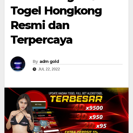
Togel Hongkong
Resmi dan
Terpercaya
By
adm gold
JUL 22, 2022