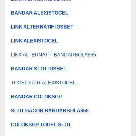
BANDAR ALEXISTOGEL
LINK ALTERNATIF IOSBET
LINK ALEXISTOGEL
LINK ALTERNATIF BANDARBOLA855
BANDAR SLOT IOSBET
TOGEL SLOT ALEXISTOGEL
BANDAR COLOKSGP
SLOT GACOR BANDARBOLA855
COLOKSGP TOGEL SLOT