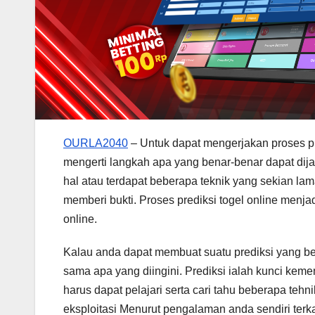
OURLA2040
– Untuk dapat mengerjakan proses pro
mengerti langkah apa yang benar-benar dapat dij
hal atau terdapat beberapa teknik yang sekian lam
memberi bukti. Proses prediksi togel online menj
online.
Kalau anda dapat membuat suatu prediksi yang ben
sama apa yang diingini. Prediksi ialah kunci kem
harus dapat pelajari serta cari tahu beberapa tehn
eksploitasi Menurut pengalaman anda sendiri terk