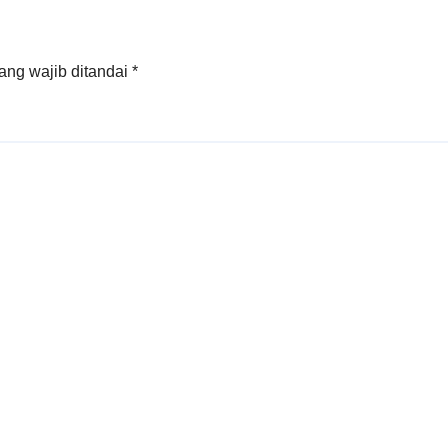
ang wajib ditandai
*