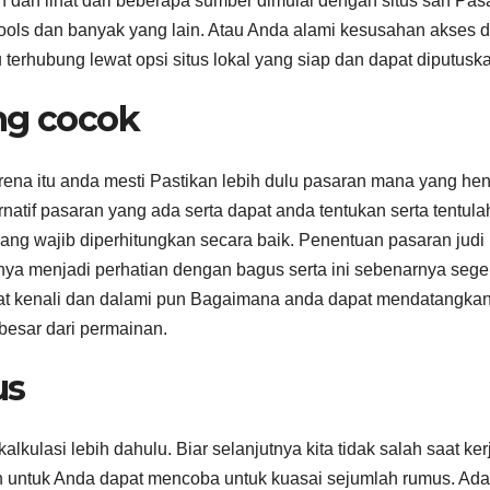
h dan lihat dari beberapa sumber dimulai dengan situs sah Pas
ols dan banyak yang lain. Atau Anda alami kesusahan akses d
 terhubung lewat opsi situs lokal yang siap dan dapat diputusk
ng cocok
rena itu anda mesti Pastikan lebih dulu pasaran mana yang he
atif pasaran yang ada serta dapat anda tentukan serta tentulah
yang wajib diperhitungkan secara baik. Penentuan pasaran judi
knya menjadi perhatian dengan bagus serta ini sebenarnya sege
dapat kenali dan dalami pun Bagaimana anda dapat mendatangka
esar dari permainan.
us
kulasi lebih dahulu. Biar selanjutnya kita tidak salah saat ke
n untuk Anda dapat mencoba untuk kuasai sejumlah rumus. Ada