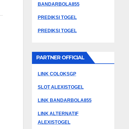
BANDARBOLA855
PREDIKSI TOGEL
PREDIKSI TOGEL
PARTNER OFFICIAL
LINK COLOKSGP
SLOT ALEXISTOGEL
LINK BANDARBOLA855
LINK ALTERNATIF
ALEXISTOGEL