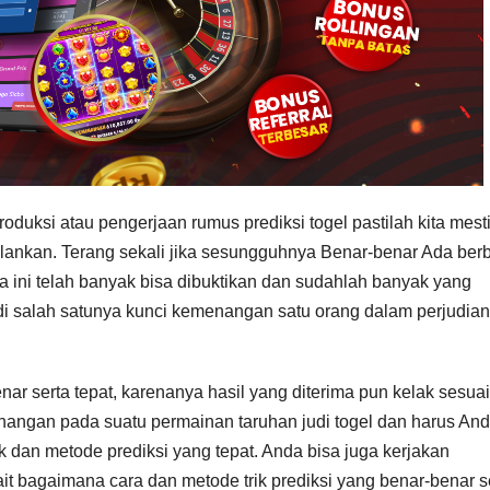
duksi atau pengerjaan rumus prediksi togel pastilah kita mest
alankan. Terang sekali jika sesungguhnya Benar-benar Ada ber
a ini telah banyak bisa dibuktikan dan sudahlah banyak yang
adi salah satunya kunci kemenangan satu orang dalam perjudian
ar serta tepat, karenanya hasil yang diterima pun kelak sesuai
enangan pada suatu permainan taruhan judi togel dan harus An
ik dan metode prediksi yang tepat. Anda bisa juga kerjakan
ait bagaimana cara dan metode trik prediksi yang benar-benar 