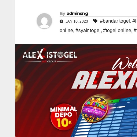
By
adminsng
#bandar togel
,
#l
JAN 10, 2023
online
,
#syair togel
,
#togel online
,
#