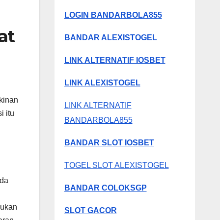
LOGIN BANDARBOLA855
at
BANDAR ALEXISTOGEL
LINK ALTERNATIF IOSBET
LINK ALEXISTOGEL
kinan
LINK ALTERNATIF
i itu
BANDARBOLA855
BANDAR SLOT IOSBET
TOGEL SLOT ALEXISTOGEL
ada
BANDAR COLOKSGP
kukan
SLOT GACOR