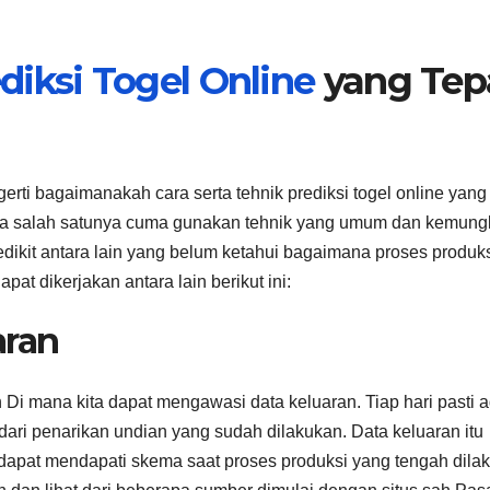
diksi Togel Online
yang Tep
ti bagaimanakah cara serta tehnik prediksi togel online yang
rapa salah satunya cuma gunakan tehnik yang umum dan kemung
edikit antara lain yang belum ketahui bagaimana proses produks
pat dikerjakan antara lain berikut ini:
aran
 Di mana kita dapat mengawasi data keluaran. Tiap hari pasti 
 dari penarikan undian yang sudah dilakukan. Data keluaran itu
 dapat mendapati skema saat proses produksi yang tengah dila