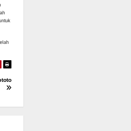
n
lah
untuk
telah
ototo