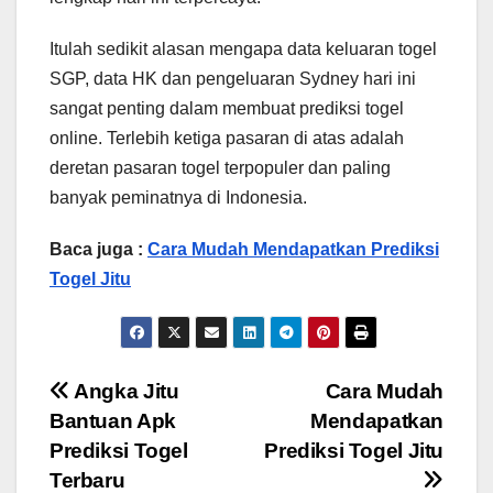
Itulah sedikit alasan mengapa data keluaran togel
SGP, data HK dan pengeluaran Sydney hari ini
sangat penting dalam membuat prediksi togel
online. Terlebih ketiga pasaran di atas adalah
deretan pasaran togel terpopuler dan paling
banyak peminatnya di Indonesia.
Baca juga :
Cara Mudah Mendapatkan Prediksi
Togel Jitu
Navigasi
Angka Jitu
Cara Mudah
Bantuan Apk
Mendapatkan
pos
Prediksi Togel
Prediksi Togel Jitu
Terbaru