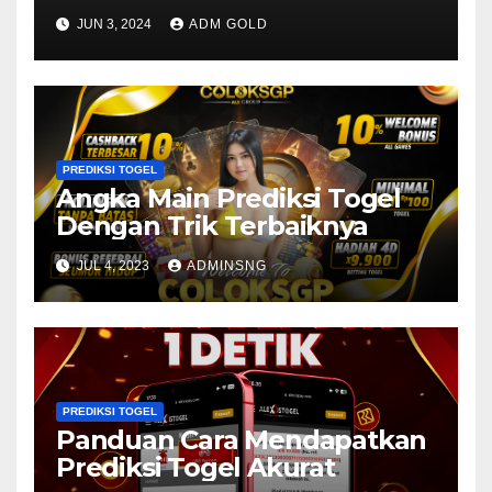
JUN 3, 2024
ADM GOLD
PREDIKSI TOGEL
Angka Main Prediksi Togel
Dengan Trik Terbaiknya
JUL 4, 2023
ADMINSNG
PREDIKSI TOGEL
Panduan Cara Mendapatkan
Prediksi Togel Akurat