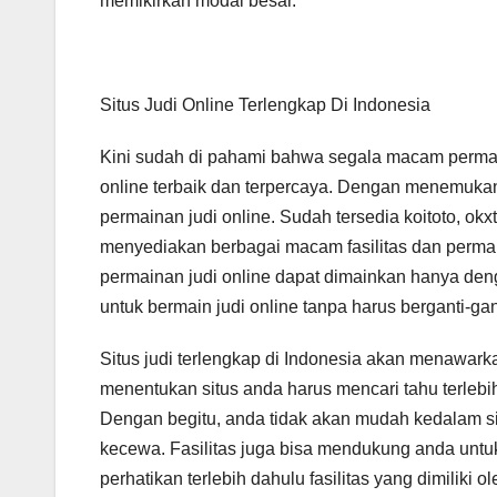
memikirkan modal besar.
Situs Judi Online Terlengkap Di Indonesia
Kini sudah di pahami bahwa segala macam permain
online terbaik dan terpercaya. Dengan menemukan
permainan judi online. Sudah tersedia koitoto, okxt
menyediakan berbagai macam fasilitas dan perm
permainan judi online dapat dimainkan hanya den
untuk bermain judi online tanpa harus berganti-gant
Situs judi terlengkap di Indonesia akan menawark
menentukan situs anda harus mencari tahu terlebih d
Dengan begitu, anda tidak akan mudah kedalam s
kecewa. Fasilitas juga bisa mendukung anda unt
perhatikan terlebih dahulu fasilitas yang dimiliki 