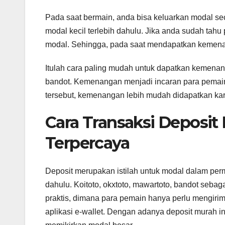
Pada saat bermain, anda bisa keluarkan modal se
modal kecil terlebih dahulu. Jika anda sudah ta
modal. Sehingga, pada saat mendapatkan kemena
Itulah cara paling mudah untuk dapatkan kemenangan
bandot. Kemenangan menjadi incaran para pemain 
tersebut, kemenangan lebih mudah didapatkan kar
Cara Transaksi Deposit 
Terpercaya
Deposit merupakan istilah untuk modal dalam perm
dahulu. Koitoto, okxtoto, mawartoto, bandot sebaga
praktis, dimana para pemain hanya perlu mengiri
aplikasi e-wallet. Dengan adanya deposit murah 