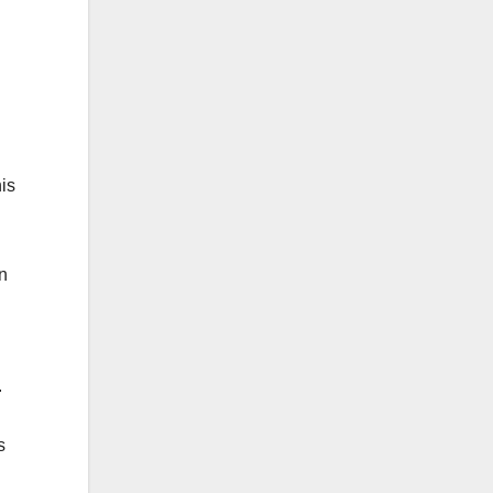
is
n
.
s