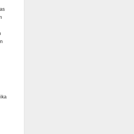
tas
m
n
an
ika