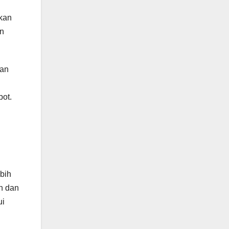
rkan
an
dan
bot.
bih
ah dan
ui