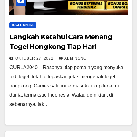
TOGEL ONLINE
Langkah Ketahui Cara Menang
Togel Hongkong Tiap Hari
OKTOBER 27, 2022
ADMINSNG
OURLA2040 – Rasanya, tiap pemain yang menyukai
judi togel, telah ditegaskan jelas mengenali togel
hongkong. Games satu ini termasuk cukup tenar di
dunia, termaksud Indonesia. Walau demikian, di
sebenarnya, tak…