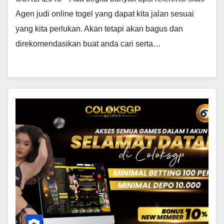
Agen judi online togel yang dapat kita jalan sesuai
yang kita perlukan. Akan tetapi akan bagus dan
direkomendasikan buat anda cari serta…