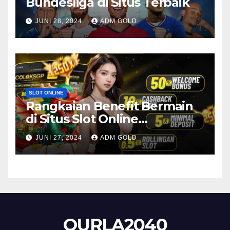
Bundesliga di Situs Terbaik
JUNI 28, 2024
ADM GOLD
SLOT ONLINE
Rangkaian Benefit Bermain
di Situs Slot Online
Terpercaya
JUNI 27, 2024
ADM GOLD
OURLA2040