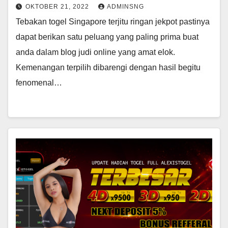
OKTOBER 21, 2022
ADMINSNG
Tebakan togel Singapore terjitu ringan jekpot pastinya
dapat berikan satu peluang yang paling prima buat
anda dalam blog judi online yang amat elok.
Kemenangan terpilih dibarengi dengan hasil begitu
fenomenal…