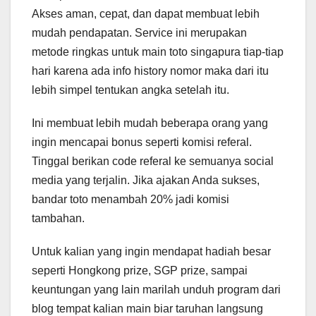
Akses aman, cepat, dan dapat membuat lebih
mudah pendapatan. Service ini merupakan
metode ringkas untuk main toto singapura tiap-tiap
hari karena ada info history nomor maka dari itu
lebih simpel tentukan angka setelah itu.
Ini membuat lebih mudah beberapa orang yang
ingin mencapai bonus seperti komisi referal.
Tinggal berikan code referal ke semuanya social
media yang terjalin. Jika ajakan Anda sukses,
bandar toto menambah 20% jadi komisi
tambahan.
Untuk kalian yang ingin mendapat hadiah besar
seperti Hongkong prize, SGP prize, sampai
keuntungan yang lain marilah unduh program dari
blog tempat kalian main biar taruhan langsung