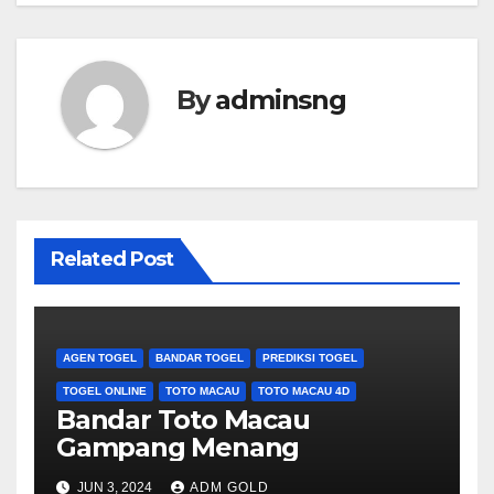
By
adminsng
Related Post
AGEN TOGEL
BANDAR TOGEL
PREDIKSI TOGEL
TOGEL ONLINE
TOTO MACAU
TOTO MACAU 4D
Bandar Toto Macau
Gampang Menang
JUN 3, 2024
ADM GOLD