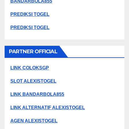
BANDARBOLA855
PREDIKSI TOGEL
PREDIKSI TOGEL
PARTNER OFFICIAL
LINK COLOKSGP
SLOT ALEXISTOGEL
LINK BANDARBOLA855
LINK ALTERNATIF ALEXISTOGEL
AGEN ALEXISTOGEL