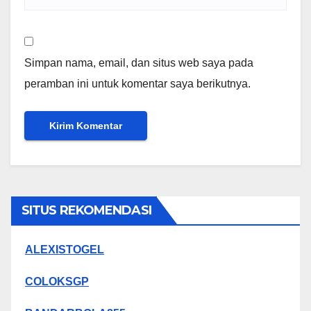
Simpan nama, email, dan situs web saya pada
peramban ini untuk komentar saya berikutnya.
SITUS REKOMENDASI
ALEXISTOGEL
COLOKSGP