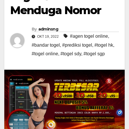
Menduga Nomor
By
adminsng
#agen togel online
,
OKT 19, 2022
#bandar togel
,
#prediksi togel
,
#togel hk
,
#togel online
,
#togel sdy
,
#togel sgp