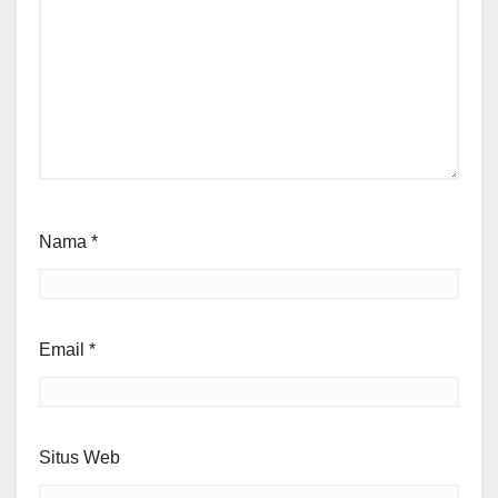
Nama
*
Email
*
Situs Web