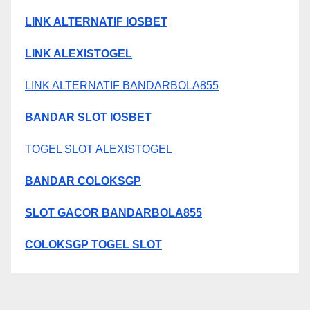
LINK ALTERNATIF IOSBET
LINK ALEXISTOGEL
LINK ALTERNATIF BANDARBOLA855
BANDAR SLOT IOSBET
TOGEL SLOT ALEXISTOGEL
BANDAR COLOKSGP
SLOT GACOR BANDARBOLA855
COLOKSGP TOGEL SLOT