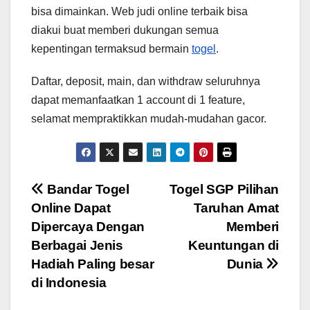
bisa dimainkan. Web judi online terbaik bisa
diakui buat memberi dukungan semua
kepentingan termaksud bermain
togel
.
Daftar, deposit, main, dan withdraw seluruhnya
dapat memanfaatkan 1 account di 1 feature,
selamat mempraktikkan mudah-mudahan gacor.
Navigasi
Bandar Togel
Togel SGP Pilihan
Online Dapat
Taruhan Amat
pos
Dipercaya Dengan
Memberi
Berbagai Jenis
Keuntungan di
Hadiah Paling besar
Dunia
di Indonesia