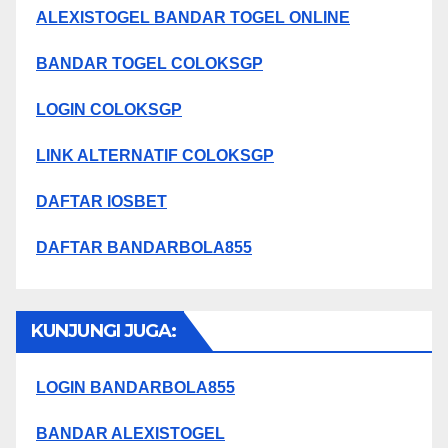
ALEXISTOGEL BANDAR TOGEL ONLINE
BANDAR TOGEL COLOKSGP
LOGIN COLOKSGP
LINK ALTERNATIF COLOKSGP
DAFTAR IOSBET
DAFTAR BANDARBOLA855
KUNJUNGI JUGA:
LOGIN BANDARBOLA855
BANDAR ALEXISTOGEL