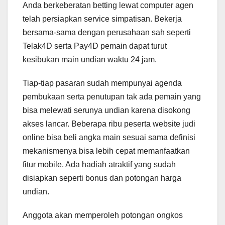
Anda berkeberatan betting lewat computer agen
telah persiapkan service simpatisan. Bekerja
bersama-sama dengan perusahaan sah seperti
Telak4D serta Pay4D pemain dapat turut
kesibukan main undian waktu 24 jam.
Tiap-tiap pasaran sudah mempunyai agenda
pembukaan serta penutupan tak ada pemain yang
bisa melewati serunya undian karena disokong
akses lancar. Beberapa ribu peserta website judi
online bisa beli angka main sesuai sama definisi
mekanismenya bisa lebih cepat memanfaatkan
fitur mobile. Ada hadiah atraktif yang sudah
disiapkan seperti bonus dan potongan harga
undian.
Anggota akan memperoleh potongan ongkos