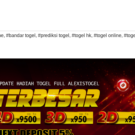
ne
,
#bandar togel
,
#prediksi togel
,
#togel hk
,
#togel online
,
#toge