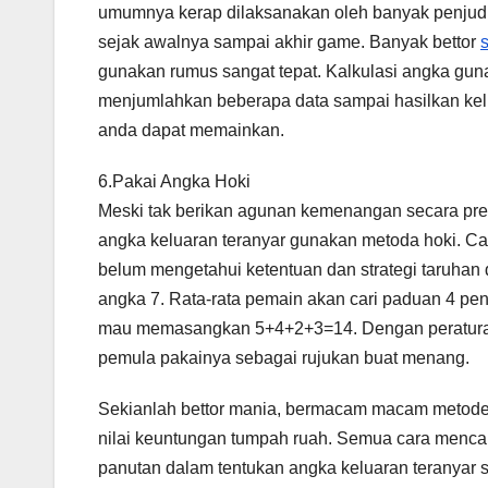
umumnya kerap dilaksanakan oleh banyak penjudi 
sejak awalnya sampai akhir game. Banyak bettor
s
gunakan rumus sangat tepat. Kalkulasi angka gun
menjumlahkan beberapa data sampai hasilkan keluar
anda dapat memainkan.
6.Pakai Angka Hoki
Meski tak berikan agunan kemenangan secara pre
angka keluaran teranyar gunakan metoda hoki. Ca
belum mengetahui ketentuan dan strategi taruhan
angka 7. Rata-rata pemain akan cari paduan 4 pe
mau memasangkan 5+4+2+3=14. Dengan peraturan s
pemula pakainya sebagai rujukan buat menang.
Sekianlah bettor mania, bermacam macam metode 
nilai keuntungan tumpah ruah. Semua cara mencapa
panutan dalam tentukan angka keluaran teranyar 