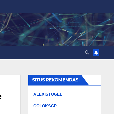
SITUS REKOMENDASI
e
ALEXISTOGEL
COLOKSGP