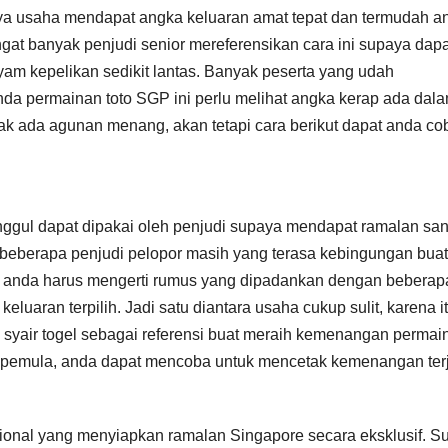
anya usaha mendapat angka keluaran amat tepat dan termudah a
ngat banyak penjudi senior mereferensikan cara ini supaya dapa
 kepelikan sedikit lantas. Banyak peserta yang udah
a permainan toto SGP ini perlu melihat angka kerap ada dal
dak ada agunan menang, akan tetapi cara berikut dapat anda co
runggul dapat dipakai oleh penjudi supaya mendapat ramalan sa
eh beberapa penjudi pelopor masih yang terasa kebingungan buat
, anda harus mengerti rumus yang dipadankan dengan beberap
eluaran terpilih. Jadi satu diantara usaha cukup sulit, karena i
i syair togel sebagai referensi buat meraih kemenangan permai
 pemula, anda dapat mencoba untuk mencetak kemenangan terj
asional yang menyiapkan ramalan Singapore secara eksklusif. S