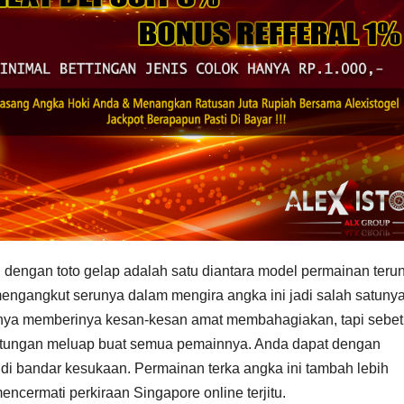
n dengan toto gelap adalah satu diantara model permainan teru
engangkut serunya dalam mengira angka ini jadi salah satuny
innya memberinya kesan-kesan amat membahagiakan, tapi sebet
untungan meluap buat semua pemainnya. Anda dapat dengan
di bandar kesukaan. Permainan terka angka ini tambah lebih
ermati perkiraan Singapore online terjitu.