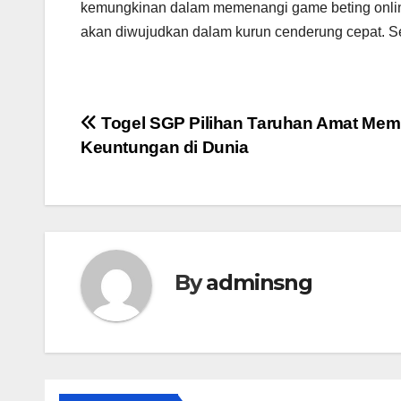
kemungkinan dalam memenangi game beting online 
akan diwujudkan dalam kurun cenderung cepat. 
Navigasi
Togel SGP Pilihan Taruhan Amat Mem
Keuntungan di Dunia
pos
By
adminsng