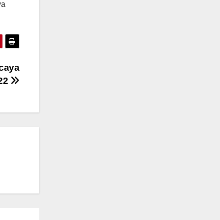
ya
rcaya
22