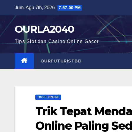
Skip
Jum. Agu 7th, 2026
7:57:02 PM
to
content
OURLA2040
Tips Slot dan Casino Online Gacor
OURFUTURISTBD
TOGEL ONLINE
Trik Tepat Menda
Online Paling Se