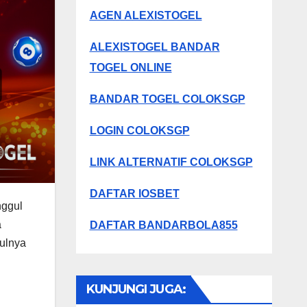
AGEN ALEXISTOGEL
ALEXISTOGEL BANDAR
TOGEL ONLINE
BANDAR TOGEL COLOKSGP
LOGIN COLOKSGP
LINK ALTERNATIF COLOKSGP
DAFTAR IOSBET
nggul
a
DAFTAR BANDARBOLA855
ulnya
KUNJUNGI JUGA: