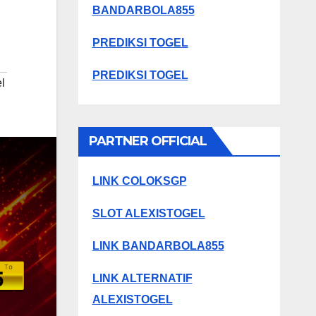
BANDARBOLA855
PREDIKSI TOGEL
PREDIKSI TOGEL
l
PARTNER OFFICIAL
LINK COLOKSGP
SLOT ALEXISTOGEL
LINK BANDARBOLA855
LINK ALTERNATIF
ALEXISTOGEL