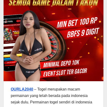
OURLA2040
– Togel merupakan macam
permainan yang telah berada pada indonesia
sejak dulu. Permainan togel sendiri di indonesia