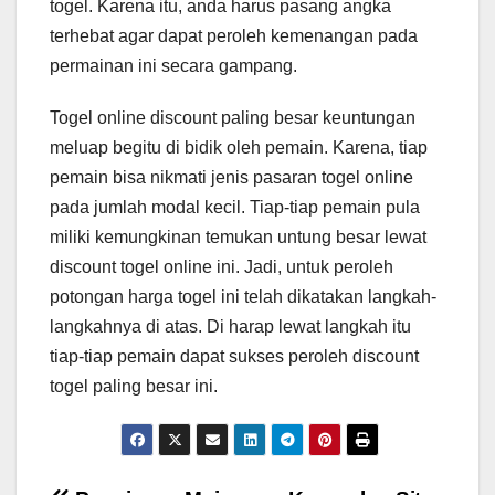
togel. Karena itu, anda harus pasang angka
terhebat agar dapat peroleh kemenangan pada
permainan ini secara gampang.
Togel online discount paling besar keuntungan
meluap begitu di bidik oleh pemain. Karena, tiap
pemain bisa nikmati jenis pasaran togel online
pada jumlah modal kecil. Tiap-tiap pemain pula
miliki kemungkinan temukan untung besar lewat
discount togel online ini. Jadi, untuk peroleh
potongan harga togel ini telah dikatakan langkah-
langkahnya di atas. Di harap lewat langkah itu
tiap-tiap pemain dapat sukses peroleh discount
togel paling besar ini.