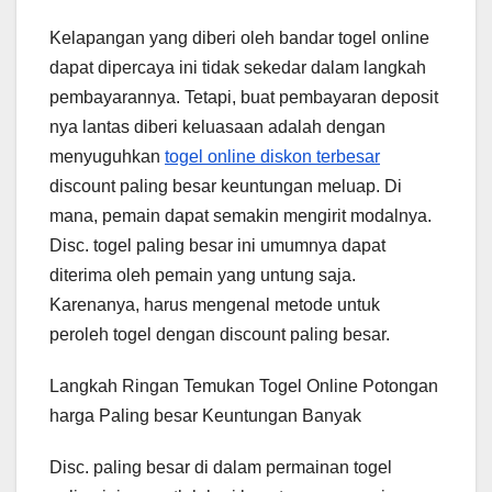
Kelapangan yang diberi oleh bandar togel online
dapat dipercaya ini tidak sekedar dalam langkah
pembayarannya. Tetapi, buat pembayaran deposit
nya lantas diberi keluasaan adalah dengan
menyuguhkan
togel online diskon terbesar
discount paling besar keuntungan meluap. Di
mana, pemain dapat semakin mengirit modalnya.
Disc. togel paling besar ini umumnya dapat
diterima oleh pemain yang untung saja.
Karenanya, harus mengenal metode untuk
peroleh togel dengan discount paling besar.
Langkah Ringan Temukan Togel Online Potongan
harga Paling besar Keuntungan Banyak
Disc. paling besar di dalam permainan togel