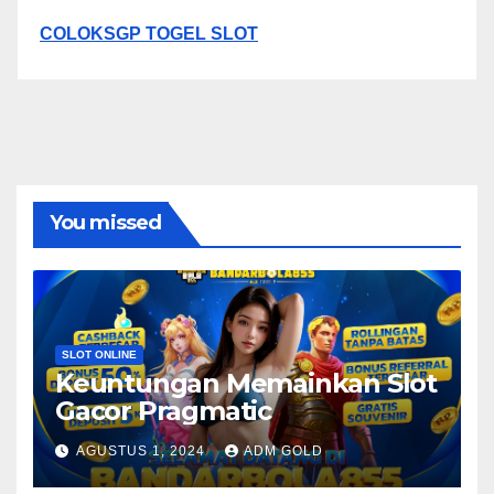
COLOKSGP TOGEL SLOT
You missed
SLOT ONLINE
Keuntungan Memainkan Slot
Gacor Pragmatic
AGUSTUS 1, 2024
ADM GOLD