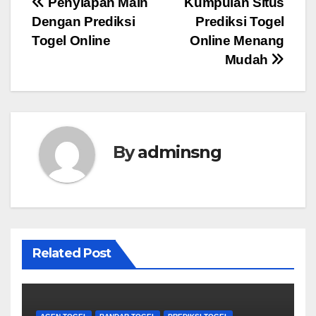
Navigasi
Penyiapan Main
Kumpulan Situs
Dengan Prediksi
Prediksi Togel
pos
Togel Online
Online Menang
Mudah
By
adminsng
Related Post