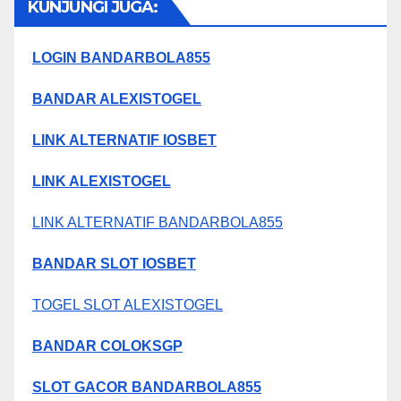
KUNJUNGI JUGA:
LOGIN BANDARBOLA855
BANDAR ALEXISTOGEL
LINK ALTERNATIF IOSBET
LINK ALEXISTOGEL
LINK ALTERNATIF BANDARBOLA855
BANDAR SLOT IOSBET
TOGEL SLOT ALEXISTOGEL
BANDAR COLOKSGP
SLOT GACOR BANDARBOLA855